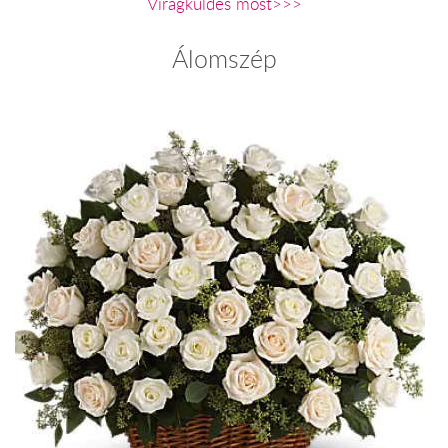
Virágküldés most>>>
Álomszép