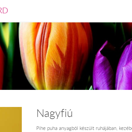
RD
Nagyfiú
Pihe puha anyagból készült ruhájában, kezébe