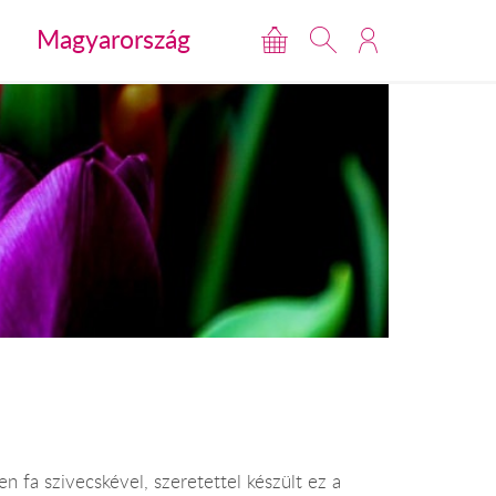
Magyarország
n fa szivecskével, szeretettel készült ez a