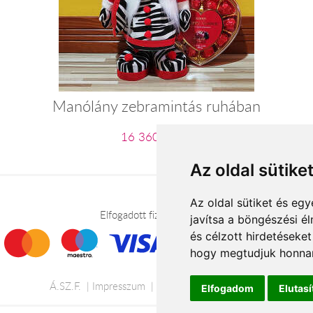
Manólány zebramintás ruhában
16 360 Ft-tól
Az oldal sütike
Az oldal sütiket és e
Elfogadott fizetési módok
javítsa a böngészési é
és célzott hirdetéseket
hogy megtudjuk honnan
Á.SZ.F.
Impresszum
Adatkezelési tájékoztató
Elfogadom
Elutas