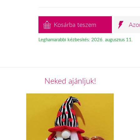
Kosárba teszem
Azo
Leghamarabbi kézbesítés: 2026. augusztus 11.
Neked ajánljuk!