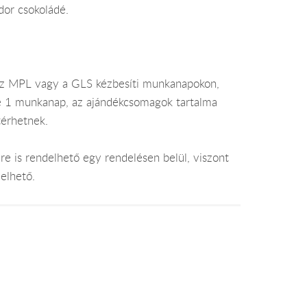
dor csokoládé.
az MPL vagy a GLS kézbesíti munkanapokon,
je 1 munkanap, az ajándékcsomagok tartalma
térhetnek.
e is rendelhető egy rendelésen belül, viszont
elhető.