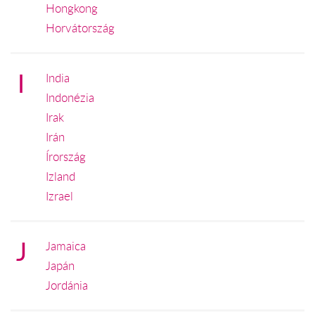
Hongkong
Horvátország
I
India
Indonézia
Irak
Irán
Írország
Izland
Izrael
J
Jamaica
Japán
Jordánia