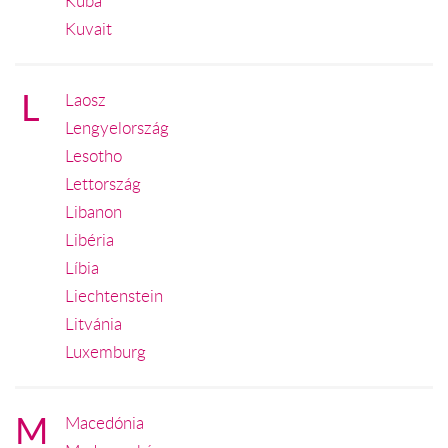
Kuba
Kuvait
L
Laosz
Lengyelország
Lesotho
Lettország
Libanon
Libéria
Líbia
Liechtenstein
Litvánia
Luxemburg
M
Macedónia