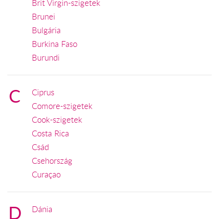
Brit Virgin-szigetek
Brunei
Bulgária
Burkina Faso
Burundi
C
Ciprus
Comore-szigetek
Cook-szigetek
Costa Rica
Csád
Csehország
Curaçao
D
Dánia