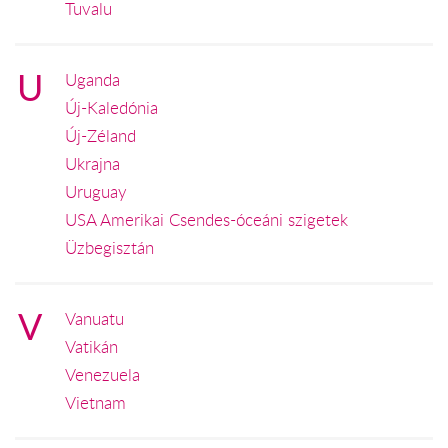
Tuvalu
U
Uganda
Új-Kaledónia
Új-Zéland
Ukrajna
Uruguay
USA Amerikai Csendes-óceáni szigetek
Üzbegisztán
V
Vanuatu
Vatikán
Venezuela
Vietnam