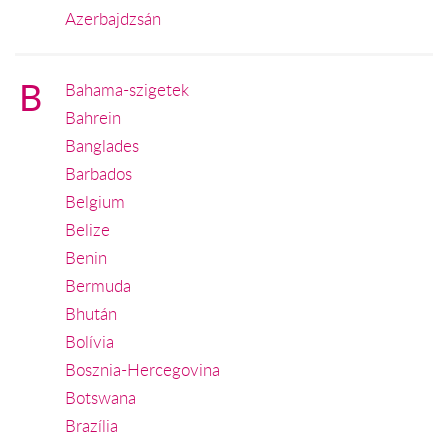
Azerbajdzsán
B
Bahama-szigetek
Bahrein
Banglades
Barbados
Belgium
Belize
Benin
Bermuda
Bhután
Bolívia
Bosznia-Hercegovina
Botswana
Brazília