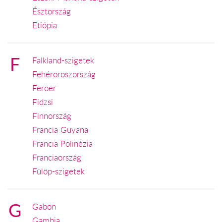
Észtország
Etiópia
F
Falkland-szigetek
Fehéroroszország
Feröer
Fidzsi
Finnország
Francia Guyana
Francia Polinézia
Franciaország
Fülöp-szigetek
G
Gabon
Gambia