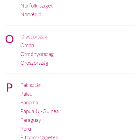
Norfolk-sziget
Norvégia
O
Olaszország
Omán
Örményország
Oroszország
P
Pakisztán
Palau
Panama
Pápua Új-Guinea
Paraguay
Peru
Pitcairn-szigetek