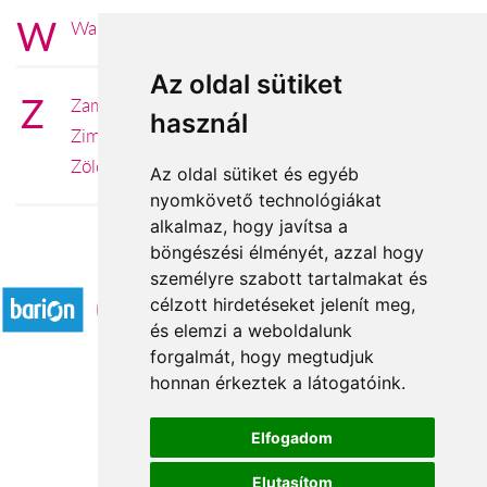
W
Wallis és Futuna Wallis és Futuna
Az oldal sütiket
Z
Zambia
használ
Zimbabwe
Zöld-foki Köztársaság
Az oldal sütiket és egyéb
nyomkövető technológiákat
alkalmaz, hogy javítsa a
böngészési élményét, azzal hogy
Elfogadott fizetési módok
személyre szabott tartalmakat és
célzott hirdetéseket jelenít meg,
és elemzi a weboldalunk
forgalmát, hogy megtudjuk
honnan érkeztek a látogatóink.
Á.SZ.F.
Elfogadom
Impresszum
Elutasítom