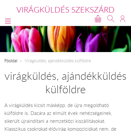
VIRÁGKÜLDÉS SZEKSZÁRD
Főoldal
Virágküldés, ajándékküldés külföldre
virágküldés, ajándékküldés
külföldre
A virágküldés kicsit másképp, de újra megoldható
külföldre is. Dacára az elmúlt évek nehézségeinek,
sikerült újraindítani a nemzetközi kiszállításokat.
Klasszikus csokrokat-élővirág kompozíciókat nem, de