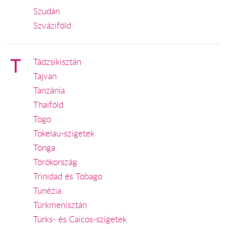
Szudán
Szváziföld
T
Tádzsikisztán
Tajvan
Tanzánia
Thaiföld
Togo
Tokelau-szigetek
Tonga
Törökország
Trinidad és Tobago
Tunézia
Türkmenisztán
Turks- és Caicos-szigetek