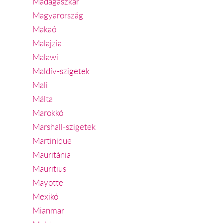
Madagaszkár
Magyarország
Makaó
Malajzia
Malawi
Maldív-szigetek
Mali
Málta
Marokkó
Marshall-szigetek
Martinique
Mauritánia
Mauritius
Mayotte
Mexikó
Mianmar