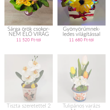
Sárga örök csokor-
Gyönyörűmnek-
NEM ÉLŐ VIRÁG
ledes világítással
11 520 Ft-tól
11 680 Ft-tól
Tiszta szeretettel 2
Tulipános varázs