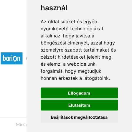
használ
1
2
→
Az oldal sütiket és egyéb
nyomkövető technológiákat
alkalmaz, hogy javítsa a
böngészési élményét, azzal hogy
Elfogadott fizetési módok
személyre szabott tartalmakat és
célzott hirdetéseket jelenít meg,
és elemzi a weboldalunk
forgalmát, hogy megtudjuk
honnan érkeztek a látogatóink.
Á.SZ.F.
Elfogadom
Impresszum
Elutasítom
Adatkezelési tájékoztató
Beállítások megváltoztatása
Minden jog fenntartva © 2026 |
+36 20 488-8362
|
www.viragkuldesszekszard.hu