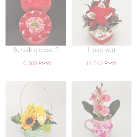
Rózsák ölelése 2
I love you
10 080 Ft-tól
11 040 Ft-tól