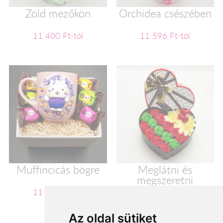
Zöld mezőkön
Orchidea csészében
11 400 Ft-tól
11 596 Ft-tól
Muffincicás bögre
Meglátni és
megszeretni
11 600 Ft-tól
11 720 Ft-tól
Az oldal sütiket