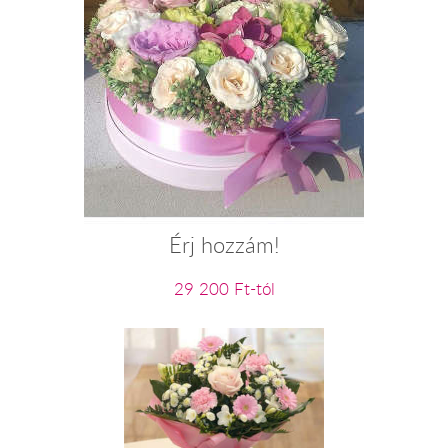
Érj hozzám!
29 200 Ft-tól