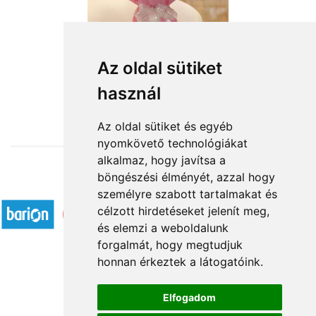
Rózsaszín köd
Az oldal sütiket
használ
24 800 Ft-tól
Az oldal sütiket és egyéb
nyomkövető technológiákat
alkalmaz, hogy javítsa a
böngészési élményét, azzal hogy
Elfogadott fizetési módok
személyre szabott tartalmakat és
célzott hirdetéseket jelenít meg,
és elemzi a weboldalunk
forgalmát, hogy megtudjuk
honnan érkeztek a látogatóink.
Á.SZ.F.
Elfogadom
Impresszum