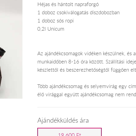
Héjas és hántolt napraforgó
1 doboz csokiválogatás díszdobozban
1 doboz sós ropi
0,2l Unicum
Az ajándékcsomagok vidéken készülnek, és 
munkaidőben 8-16 óra között. Szállítási ide
készlettől és beszerezhetőségtől függően el
Több ajándékcsomag és selyemvirág egy címr
élő virággal együtt ajándékcsomag nem rend
Ajándékküldés ára
19 600 Ft