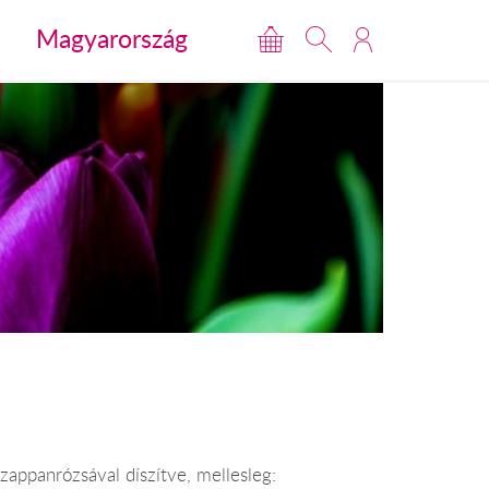
Magyarország
zappanrózsával díszítve, mellesleg: