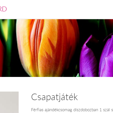
RD
Csapatjáték
Férfias ajándékcsomag díszdobozban 1 szál s