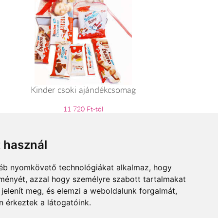
Kinder csoki ajándékcsomag
11 720 Ft-tól
t használ
gyéb nyomkövető technológiákat alkalmaz, hogy
lményét, azzal hogy személyre szabott tartalmakat
 jelenít meg, és elemzi a weboldalunk forgalmát,
 érkeztek a látogatóink.