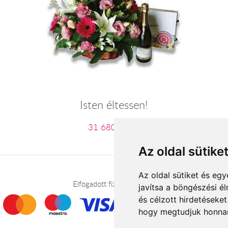
Isten éltessen!
31 680 Ft-tól
Az oldal sütike
Az oldal sütiket és e
Elfogadott fizetési módok
javítsa a böngészési é
és célzott hirdetéseket
hogy megtudjuk honnan