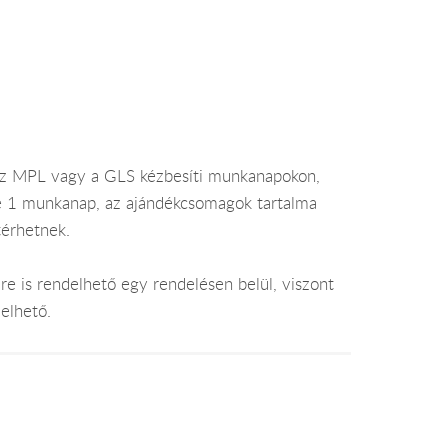
az MPL vagy a GLS kézbesíti munkanapokon,
je 1 munkanap, az ajándékcsomagok tartalma
térhetnek.
e is rendelhető egy rendelésen belül, viszont
elhető.