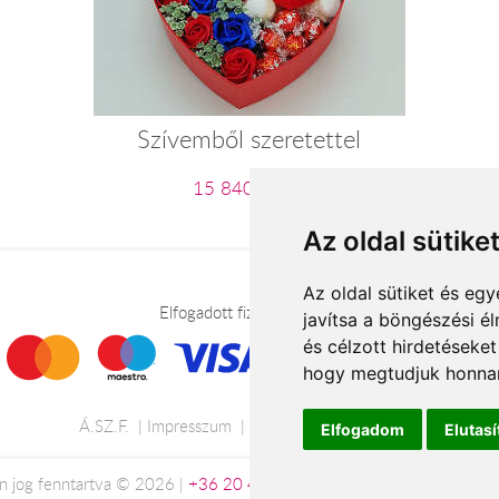
Szívemből szeretettel
15 840 Ft-tól
Az oldal sütike
Az oldal sütiket és e
Elfogadott fizetési módok
javítsa a böngészési é
és célzott hirdetéseket
hogy megtudjuk honnan
Á.SZ.F.
Impresszum
Adatkezelési tájékoztató
Elfogadom
Elutas
 jog fenntartva © 2026 |
+36 20 488-8362
| www.viragkuldesszeks