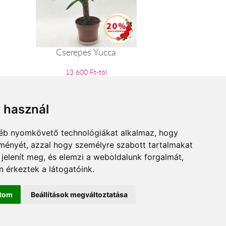
Cserepes Yucca
13 600 Ft-tól
t használ
gyéb nyomkövető technológiákat alkalmaz, hogy
lményét, azzal hogy személyre szabott tartalmakat
 jelenít meg, és elemzi a weboldalunk forgalmát,
 érkeztek a látogatóink.
ítom
Beállítások megváltoztatása
zard.hu