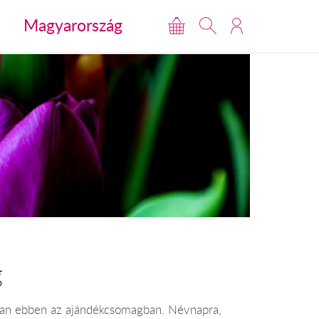
Magyarország
g
 van ebben az ajándékcsomagban. Névnapra,