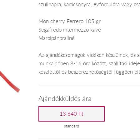
szülinapra, karácsonyra, évfordulóra vagy cs
Mon cherry Ferrero 105 gr
Segafredo intermezzo kávé
Marcipánpraliné
Az ajándékcsomagok vidéken készülnek, és 
munkaidőben 8-16 óra között, szállítási ide
készlettől és beszerezhetőségtől függően el
Ajándékküldés ára
13 640 Ft
standard