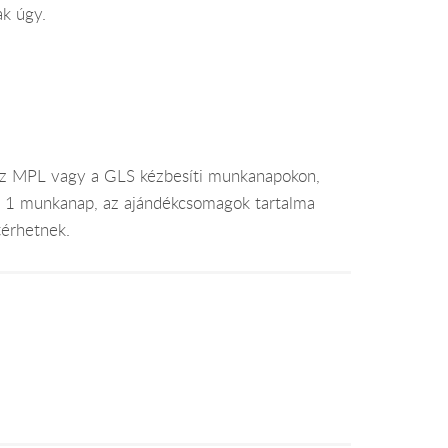
ak úgy.
az MPL vagy a GLS kézbesíti munkanapokon,
je 1 munkanap, az ajándékcsomagok tartalma
térhetnek.