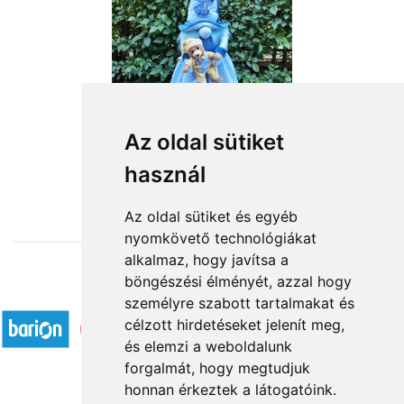
Szép álmokat
Az oldal sütiket
használ
18 360 Ft-tól
Az oldal sütiket és egyéb
nyomkövető technológiákat
alkalmaz, hogy javítsa a
böngészési élményét, azzal hogy
Elfogadott fizetési módok
személyre szabott tartalmakat és
célzott hirdetéseket jelenít meg,
és elemzi a weboldalunk
forgalmát, hogy megtudjuk
honnan érkeztek a látogatóink.