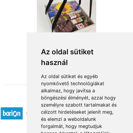
Tiszta szívvel
Az oldal sütiket
használ
16 400 Ft-tól
Az oldal sütiket és egyéb
nyomkövető technológiákat
alkalmaz, hogy javítsa a
böngészési élményét, azzal hogy
Elfogadott fizetési módok
személyre szabott tartalmakat és
célzott hirdetéseket jelenít meg,
és elemzi a weboldalunk
forgalmát, hogy megtudjuk