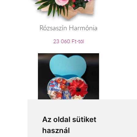
Rózsaszín Harmónia
23 060 Ft-tól
Kedves egészségedre!
Az oldal sütiket
használ
15 840 Ft-tól