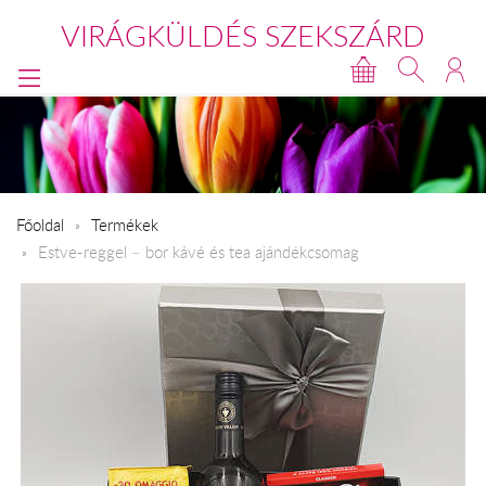
VIRÁGKÜLDÉS SZEKSZÁRD
Főoldal
Termékek
Estve-reggel – bor kávé és tea ajándékcsomag