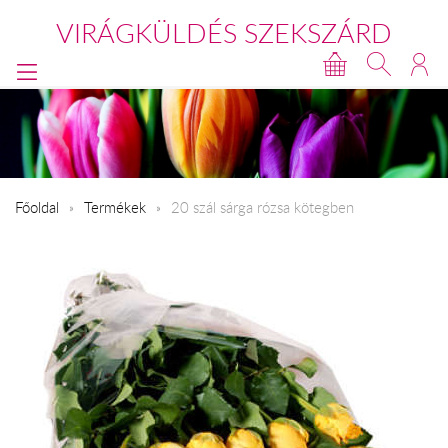
VIRÁGKÜLDÉS SZEKSZÁRD
Főoldal
Termékek
20 szál sárga rózsa kötegben