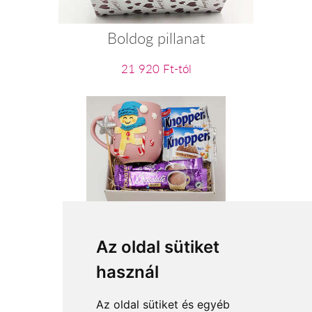
Boldog pillanat
21 920 Ft-tól
Mézeskalács fiúcska
Az oldal sütiket
használ
11 760 Ft-tól
Az oldal sütiket és egyéb