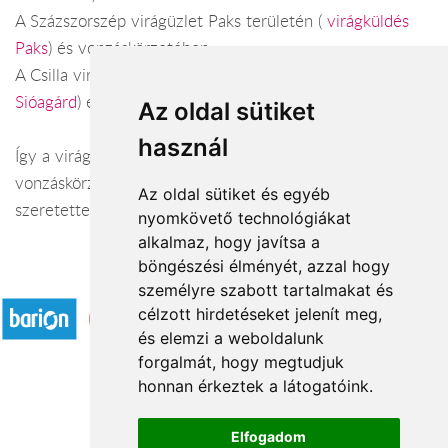
A Százszorszép virágüzlet Paks területén (
virágküldés
Paks
) és vonzáskörzetében.
A Csilla virág ajándék Sióagárd területén (
virágküldés
Sióagárd
) és vonzáskörzetében.
Az oldal sütiket
használ
Így a virágküldés Tolna megye városaiban és azok
vonzáskörzetében is gond nélkül megoldható. Várjuk
Az oldal sütiket és egyéb
szeretettel webáruházunkban!
nyomkövető technológiákat
alkalmaz, hogy javítsa a
böngészési élményét, azzal hogy
Elfogadott fizetési módok
személyre szabott tartalmakat és
célzott hirdetéseket jelenít meg,
és elemzi a weboldalunk
forgalmát, hogy megtudjuk
honnan érkeztek a látogatóink.
Á.SZ.F.
Elfogadom