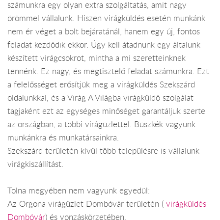
számunkra egy olyan extra szolgáltatás, amit nagy
örömmel vállalunk. Hiszen virágküldés esetén munkánk
nem ér véget a bolt bejáratánál, hanem egy új, fontos
feladat kezdődik ekkor. Úgy kell átadnunk egy általunk
készített virágcsokrot, mintha a mi szeretteinknek
tennénk. Ez nagy, és megtisztelő feladat számunkra. Ezt
a felelősséget erősítjük meg a virágküldés Szekszárd
oldalunkkal, és a Virág A Világba virágküldő szolgálat
tagjaként ezt az egységes minőséget garantáljuk szerte
az országban, a többi virágüzlettel. Büszkék vagyunk
munkánkra és munkatársainkra.
Szekszárd területén kívül több településre is vállalunk
virágkiszállítást.
Tolna megyében nem vagyunk egyedül:
Az Orgona virágüzlet Dombóvár területén (
virágküldés
Dombóvár
) és vonzáskörzetében.