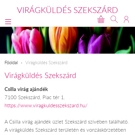
VIRÁGKÜLDÉS SZEKSZÁRD
Főoldal
Virágküldés Szekszárd
Virágküldés Szekszárd
Csilla virág ajándék
7100 Szekszárd, Piac tér 1.
https://www.viragkuldesszekszard.hu/
A Csilla virág ajándék üzlet Szekszárd szívében található.
A virágküldés Szekszárd területén és vonzáskörzetében