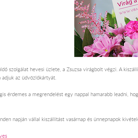
ldő szolgálat hevesi üzlete, a Zsuzsa virágbolt végzi. A kisz
 adjuk az üdvözlőkártyát.
 Mégis érdemes a megrendelést egy nappal hamarabb leadni, ho
den napján vállal kiszállítást vasárnap és ünnepnapok kivétel
ves