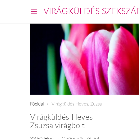
VIRÁGKÜLDÉS SZEKSZÁ
Főoldal
Virágküldés Heves, Zuzsa
Virágküldés Heves
Zsuzsa virágbolt
3360 Heves, Gyöngyösi út 64.