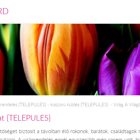
RD
rendelés {TELEPULES} - koszorú küldés {TELEPULES} – Virág A Világba
lat {TELEPULES}
etőséget biztosít a távolban élő rokonok, barátok, családtag
utazni. A virágrendelés ennél egyszerűbb még sosem volt, his