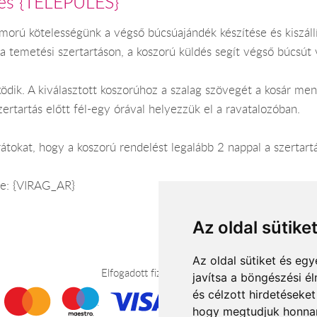
dés {TELEPULES}
rú kötelességünk a végső búcsúajándék készítése és kiszállít
a temetési szertartáson, a koszorú küldés segít végső búcsút 
ködik. A kiválasztott koszorúhoz a szalag szövegét a kosár m
zertartás előtt fél-egy órával helyezzük el a ravatalozóban.
átokat, hogy a koszorú rendelést legalább 2 nappal a szertartás
sre: {VIRAG_AR}
Az oldal sütike
Az oldal sütiket és e
Elfogadott fizetési módok
javítsa a böngészési é
és célzott hirdetéseket
hogy megtudjuk honnan