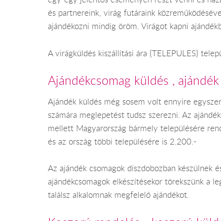
és partnereink, virág futáraink közreműködéséve
ajándékozni mindig öröm. Virágot kapni ajándék
A virágküldés kiszállítási ára {TELEPULES} tele
Ajándékcsomag küldés , ajándék
Ajándék küldés még sosem volt ennyire egyszer
számára meglepetést tudsz szerezni. Az ajándé
mellett Magyarország bármely településére rende
és az ország többi településére is 2.200.-
Az ajándék csomagok díszdobozban készülnek és 
ajándékcsomagok elkészítésekor törekszünk a leg
találsz alkalomnak megfelelő ajándékot.