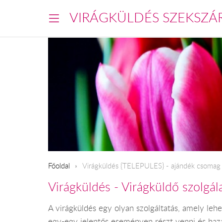
VIRÁGKÜLDÉS SZEKSZÁ
Főoldal
​Virágküldés {TELEPULES} - ajándék csomag 
Virágküldés - Virágküldő szolgá
A virágküldés egy olyan szolgáltatás, amely leh
egy-egy jelentős eseményen részt venni és haza