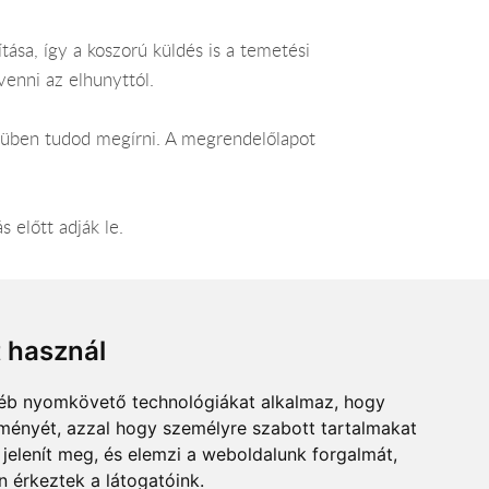
ása, így a koszorú küldés is a temetési
venni az elhunyttól.
enüben tudod megírni. A megrendelőlapot
 előtt adják le.
t használ
gyéb nyomkövető technológiákat alkalmaz, hogy
lményét, azzal hogy személyre szabott tartalmakat
 jelenít meg, és elemzi a weboldalunk forgalmát,
 érkeztek a látogatóink.