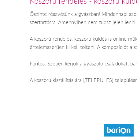
Koszorú rendelés - koszorú kül
Őszinte részvétünk a gyászban! Mindennapi szomo
szertartásra. Amennyiben nem tudsz jelen lenni 
A koszorú rendelés, koszorú küldés is online mű
értelemszerűen ki kell tölteni. A kompozíciót a s
Fontos: Szépen kérjük a gyászoló családokat, bar
A koszorú kiszállítás ára {TELEPULES} települé