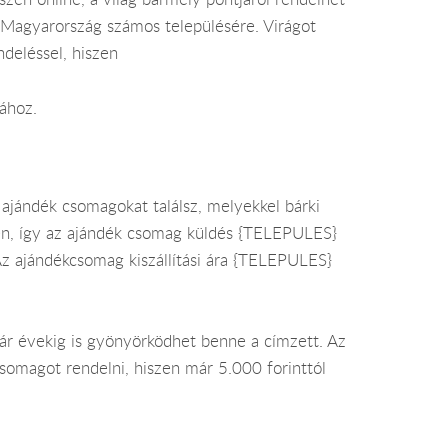
e Magyarország számos településére. Virágot
deléssel, hiszen
ához.
jándék csomagokat találsz, melyekkel bárki
en, így az ajándék csomag küldés {TELEPULES}
Az ajándékcsomag kiszállítási ára {TELEPULES}
kár évekig is gyönyörködhet benne a címzett. Az
csomagot rendelni, hiszen már 5.000 forinttól