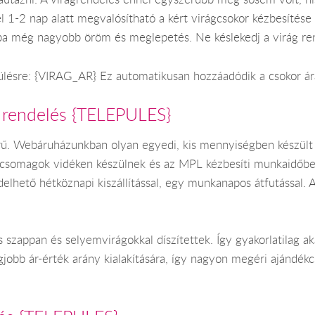
l 1-2 nap alatt megvalósítható a kért virágcsokor kézbesítés
ba még nagyobb öröm és meglepetés. Ne késlekedj a virág ren
pülésre: {VIRAG_AR} Ez automatikusan hozzáadódik a csokor ár
 rendelés {TELEPULES}
ű. Webáruházunkban olyan egyedi, kis mennyiségben készült a
kcsomagok vidéken készülnek és az MPL kézbesíti munkaidőb
lhető hétköznapi kiszállítással, egy munkanapos átfutással. 
szappan és selyemvirágokkal díszítettek. Így gyakorlatilag a
jobb ár-érték arány kialakítására, így nagyon megéri ajándék