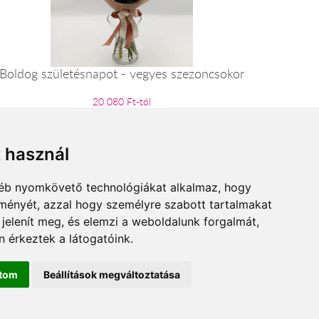
Boldog születésnapot - vegyes szezoncsokor
20 080 Ft-tól
t használ
gyéb nyomkövető technológiákat alkalmaz, hogy
lményét, azzal hogy személyre szabott tartalmakat
 jelenít meg, és elemzi a weboldalunk forgalmát,
 érkeztek a látogatóink.
ítom
Beállítások megváltoztatása
zard.hu