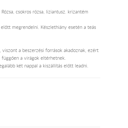
 Rózsa, csokros rózsa, liziantusz. krizantém
 előtt megrendelni. Készlethiány esetén a teás
, viszont a beszerzési források akadoznak, ezért
l függően a virágok eltérhetnek.
alább két nappal a kiszállítás előtt leadni.