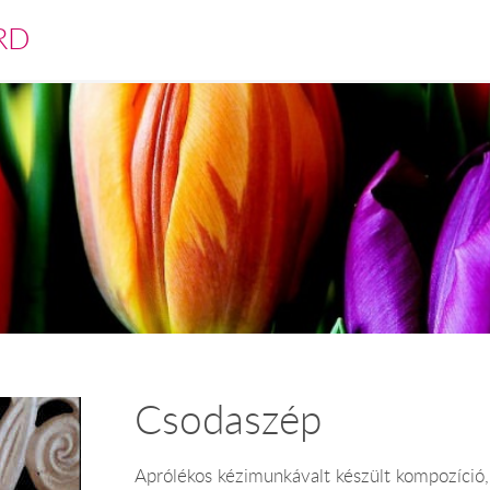
RD
Csodaszép
Aprólékos kézimunkávalt készült kompozíció, 