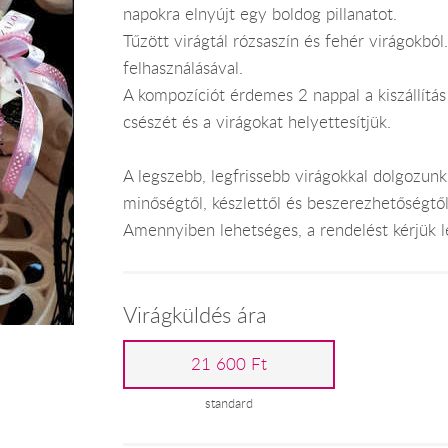
napokra elnyújt egy boldog pillanatot.
Tűzött virágtál rózsaszín és fehér virágokból.
felhasználásával.
A kompozíciót érdemes 2 nappal a kiszállítás
csészét és a virágokat helyettesítjük.
A legszebb, legfrissebb virágokkal dolgozunk
minőségtől, készlettől és beszerezhetőségtő
Amennyiben lehetséges, a rendelést kérjük leg
Virágküldés ára
21 600 Ft
standard