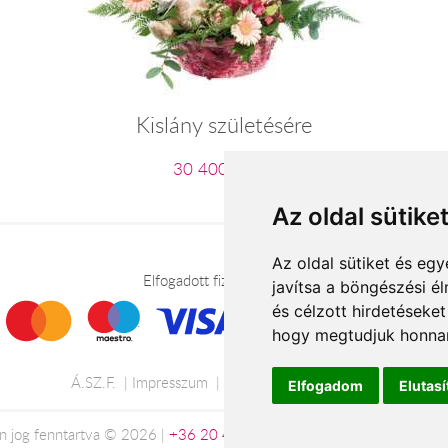
Kislány születésére
30 400 Ft-tól
Az oldal sütike
Az oldal sütiket és e
Elfogadott fizetési módok
javítsa a böngészési é
és célzott hirdetéseket
hogy megtudjuk honnan
Á.SZ.F.
Impresszum
Adatkezelési tájékoztató
Elfogadom
Elutas
 jog fenntartva © 2026 |
+36 20 488-8362
| www.viragkuldesszeks