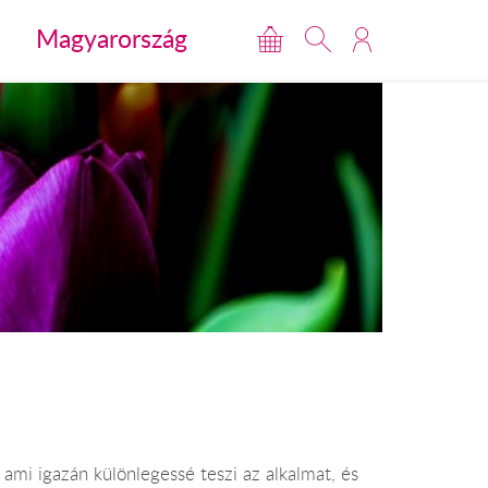
Magyarország
ami igazán különlegessé teszi az alkalmat, és