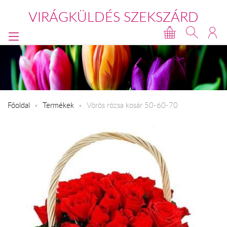
VIRÁGKÜLDÉS SZEKSZÁRD
Főoldal
Termékek
Vörös rózsa kosár 50-60-70