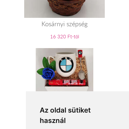
Kosárnyi szépség
16 320 Ft-tól
BMW fanoknak
Az oldal sütiket
használ
11 800 Ft-tól