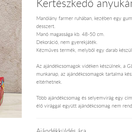
Kertészkedő anyuk
Manólány farmer ruhában, kezében egy gumi
desszert.
Manó magassága kb. 48-50 cm.
Dekoráció, nem gyerekjáték.
Kézműves termék, melyből egy darab készül
Az ajándékcsomagok vidéken készülnek, a GLS
munkanap, az ajándékcsomagok tartalma kész
eltérhetnek.
Több ajándékcsomag és selyemvirág egy címr
élő virággal együtt ajándékcsomag nem rend
Ajándékküldés ára