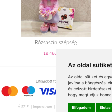
Rózsaszín szépség
18 480 Ft-tól
Az oldal sütike
Az oldal sütiket és e
Elfogadott fizetési módok
javítsa a böngészési é
és célzott hirdetéseket
hogy megtudjuk honnan
Á.SZ.F.
Impresszum
Adatkezelési tájékoztató
Elfogadom
Elutas