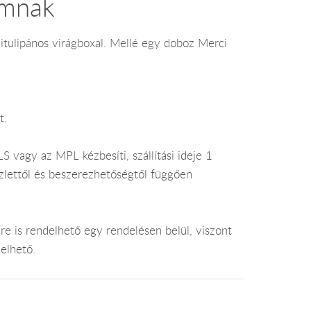
ámnak
tulipános virágboxal. Mellé egy doboz Merci
t.
 vagy az MPL kézbesíti, szállítási ideje 1
lettől és beszerezhetőségtől függően
e is rendelhető egy rendelésen belül, viszont
elhető.