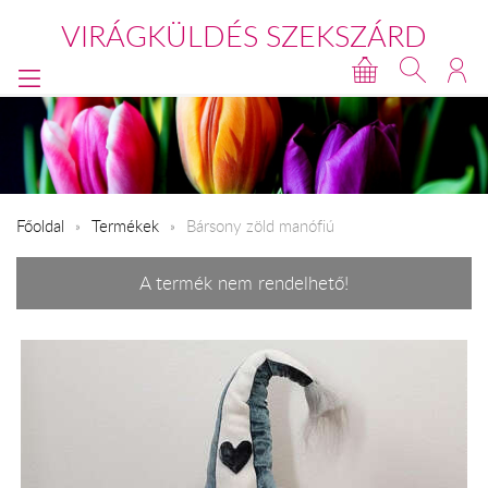
VIRÁGKÜLDÉS SZEKSZÁRD
Főoldal
Termékek
Bársony zöld manófiú
A termék nem rendelhető!