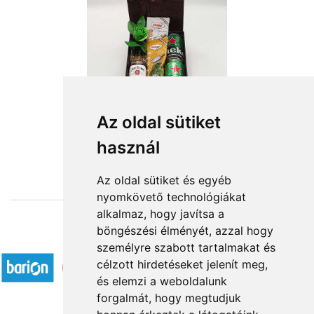
Énidő
Az oldal sütiket
használ
18 800 Ft-tól
Az oldal sütiket és egyéb
nyomkövető technológiákat
alkalmaz, hogy javítsa a
böngészési élményét, azzal hogy
Elfogadott fizetési módok
személyre szabott tartalmakat és
célzott hirdetéseket jelenít meg,
és elemzi a weboldalunk
forgalmát, hogy megtudjuk