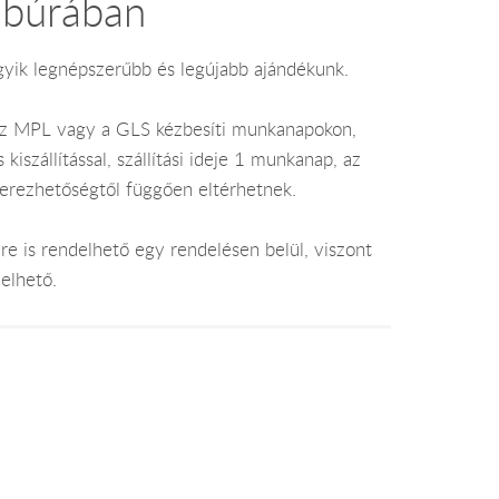
 búrában
gyik legnépszerűbb és legújabb ajándékunk.
az MPL vagy a GLS kézbesíti munkanapokon,
szállítással, szállítási ideje 1 munkanap, az
zerezhetőségtől függően eltérhetnek.
e is rendelhető egy rendelésen belül, viszont
elhető.