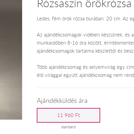
Rózsaszín örökrózsa
Ledes, fém örök rózsa burában. 20 cm. Az e
Az ajándékcsomagok vidéken készülnek, és 
munkaidőben 8-16 óra között, érintésmentes ki
ajándékcsomagok tartalma készlettől és bes
Több ajándékcsomag és selyemvirág egy címr
élő virággal együtt ajándékcsomag nem rend
Ajándékküldés ára
11 960 Ft
standard