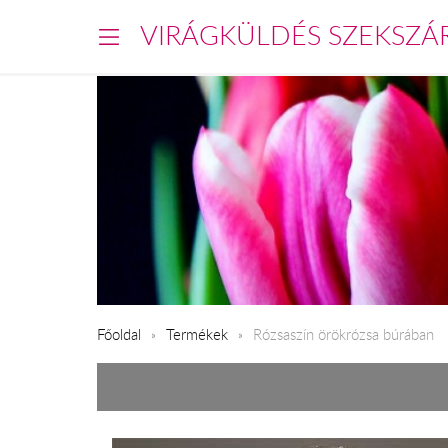
VIRÁGKÜLDÉS SZEKSZÁ
Főoldal
Termékek
Rózsaszín örökrózsa búrában