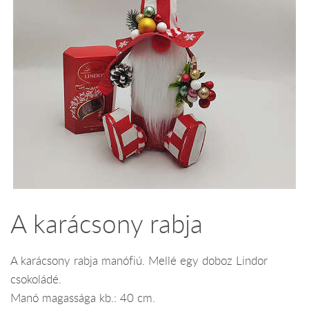
A karácsony rabja
A karácsony rabja manófiú. Mellé egy doboz Lindor
csokoládé.
Manó magassága kb.: 40 cm.