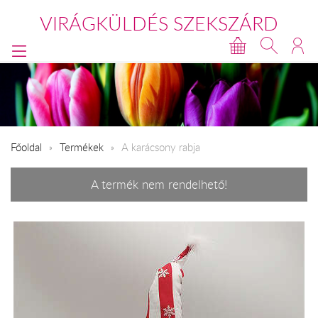
VIRÁGKÜLDÉS SZEKSZÁRD
Főoldal
Termékek
A karácsony rabja
A termék nem rendelhető!