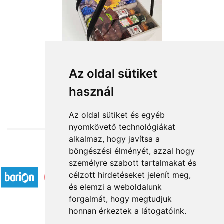
Tiszta szívvel
Az oldal sütiket
használ
16 400 Ft-tól
Az oldal sütiket és egyéb
nyomkövető technológiákat
alkalmaz, hogy javítsa a
böngészési élményét, azzal hogy
Elfogadott fizetési módok
személyre szabott tartalmakat és
célzott hirdetéseket jelenít meg,
és elemzi a weboldalunk
forgalmát, hogy megtudjuk
honnan érkeztek a látogatóink.