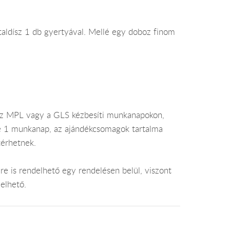
sztaldísz 1 db gyertyával. Mellé egy doboz finom
az MPL vagy a GLS kézbesíti munkanapokon,
je 1 munkanap, az ajándékcsomagok tartalma
térhetnek.
e is rendelhető egy rendelésen belül, viszont
elhető.