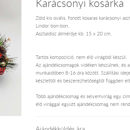
Karácsonyi kosárka
Zöld kis ovális, fonott kosaras karácsonyi a
Lindor bon-bon.
Asztaldísz átmérője kb: 15 x 20 cm.
Tartós kompozíció, nem élő virágból készül.
Az ajándékcsomagok vidéken készülnek, és 
munkaidőben 8-16 óra között. Szállítási ide
készlettől és beszerezhetőségtől függően el
Több ajándékcsomag és selyemvirág egy címr
élő virággal együtt ajándékcsomag nem rend
Ajándékküldés ára