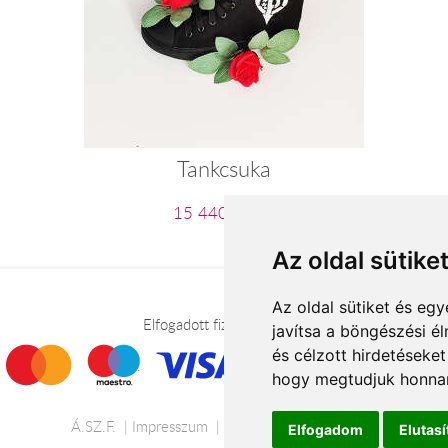
Tankcsuka
15 440 Ft-tól
Az oldal sütike
Az oldal sütiket és e
Elfogadott fizetési módok
javítsa a böngészési é
és célzott hirdetéseket
hogy megtudjuk honnan
Á.SZ.F.
Impresszum
Adatkezelési tájékoztató
Elfogadom
Elutas