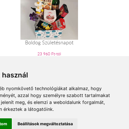
Boldog Születésnapot
23 960 Ft-tól
t használ
gyéb nyomkövető technológiákat alkalmaz, hogy
lményét, azzal hogy személyre szabott tartalmakat
 jelenít meg, és elemzi a weboldalunk forgalmát,
 érkeztek a látogatóink.
ítom
Beállítások megváltoztatása