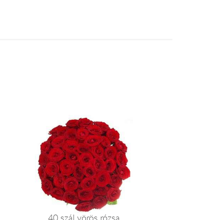
40 szál vörös rózsa