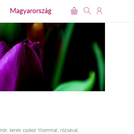
Magyarország
mör, kerek csokor liliommal, rózsával,