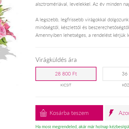
alsztromériával, levelekkel. Az év minden na
A legszebb, legfrissebb virágokkal dolgozunk
minőségtől, készlettől és beszerezhetőségtő
Amennyiben lehetséges, a rendelést kérjük leg
Virágküldés ára
28 800 Ft
36
KICSIT
KÖ
Kosárba teszem
Azo
Ha most megrendeled, akár már holnap kézbesítjü