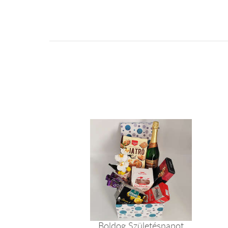
Boldog Születésnapot