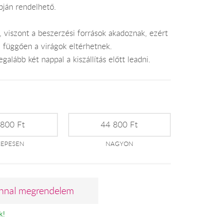
pján rendelhető.
, viszont a beszerzési források akadoznak, ezért
l függően a virágok eltérhetnek.
alább két nappal a kiszállítás előtt leadni.
 800 Ft
44 800 Ft
ZEPESEN
NAGYON
nnal megrendelem
k!