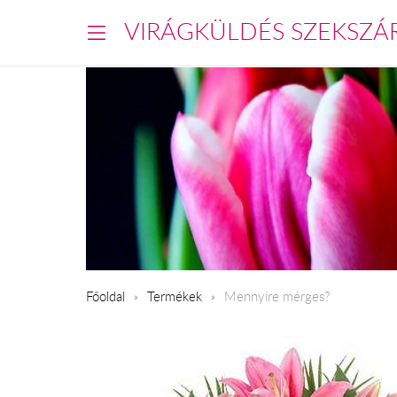
VIRÁGKÜLDÉS SZEKSZÁ
Főoldal
Termékek
Mennyire mérges?