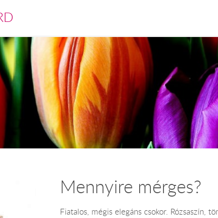
RD
Mennyire mérges?
Fiatalos, mégis elegáns csokor. Rózsaszín, tö