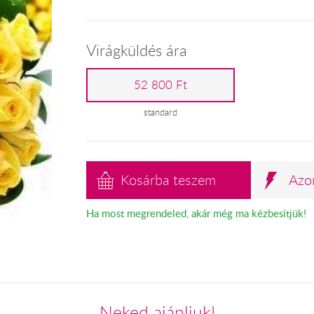
Virágküldés ára
52 800 Ft
standard
Kosárba teszem
Azo
Ha most megrendeled, akár még ma kézbesítjük!
Neked ajánljuk!