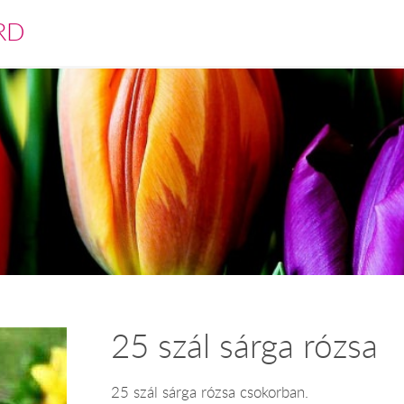
RD
25 szál sárga rózsa
25 szál sárga rózsa csokorban.