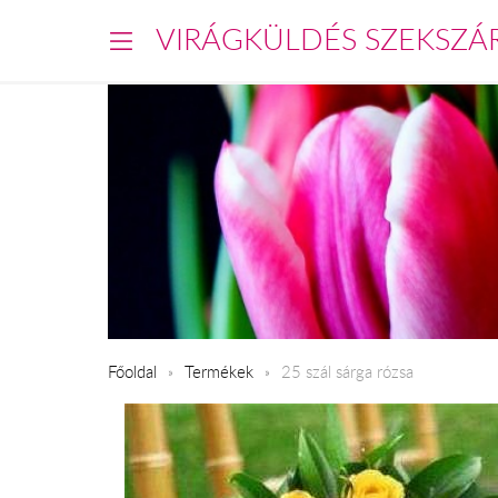
VIRÁGKÜLDÉS SZEKSZÁ
Főoldal
Termékek
25 szál sárga rózsa