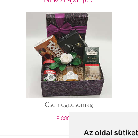
Csemegecsomag
19 880 Ft-tól
Az oldal sütike