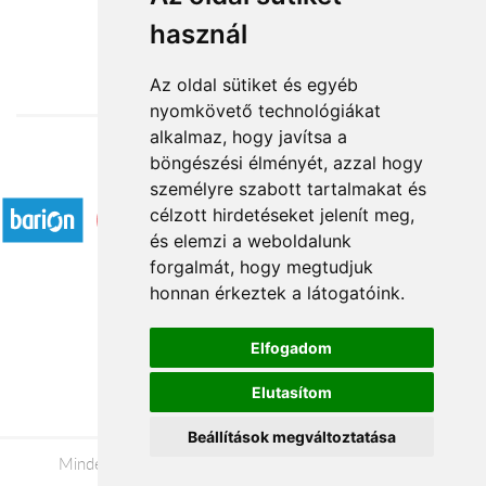
használ
18 360 Ft-tól
Az oldal sütiket és egyéb
nyomkövető technológiákat
alkalmaz, hogy javítsa a
böngészési élményét, azzal hogy
Elfogadott fizetési módok
személyre szabott tartalmakat és
célzott hirdetéseket jelenít meg,
és elemzi a weboldalunk
forgalmát, hogy megtudjuk
honnan érkeztek a látogatóink.
Á.SZ.F.
Elfogadom
Impresszum
Elutasítom
Adatkezelési tájékoztató
Beállítások megváltoztatása
Minden jog fenntartva © 2026 |
+36 20 488-8362
|