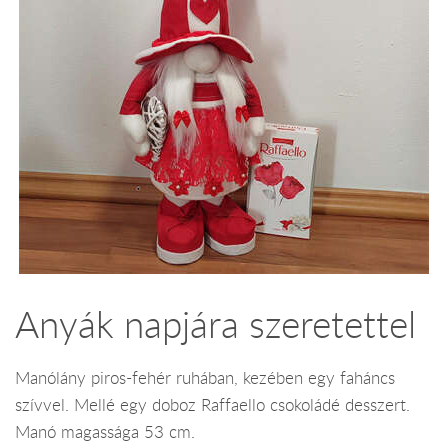
Anyák napjára szeretettel
Manólány piros-fehér ruhában, kezében egy faháncs
szívvel. Mellé egy doboz Raffaello csokoládé desszert.
Manó magassága 53 cm.