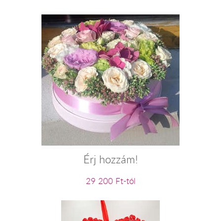
Érj hozzám!
29 200 Ft-tól