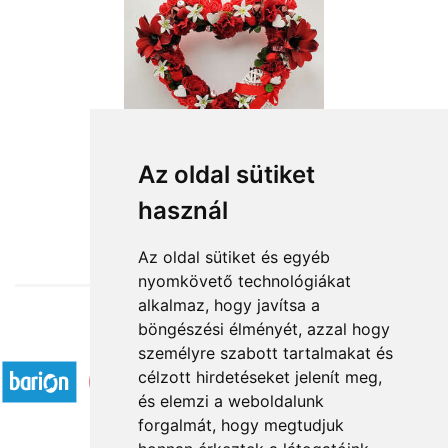
Szívem minden szeretetével
Az oldal sütiket
használ
13 120 Ft-tól
Az oldal sütiket és egyéb
nyomkövető technológiákat
alkalmaz, hogy javítsa a
böngészési élményét, azzal hogy
Elfogadott fizetési módok
személyre szabott tartalmakat és
célzott hirdetéseket jelenít meg,
és elemzi a weboldalunk
forgalmát, hogy megtudjuk