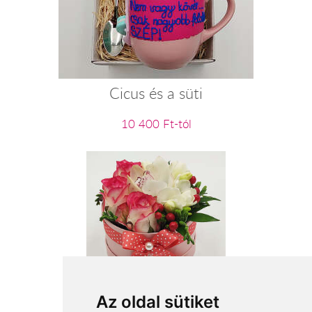
Cicus és a süti
10 400 Ft-tól
Titkos szelence
Az oldal sütiket