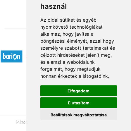
használ
19 080 Ft-tól
Az oldal sütiket és egyéb
nyomkövető technológiákat
alkalmaz, hogy javítsa a
böngészési élményét, azzal hogy
Elfogadott fizetési módok
személyre szabott tartalmakat és
célzott hirdetéseket jelenít meg,
és elemzi a weboldalunk
forgalmát, hogy megtudjuk
honnan érkeztek a látogatóink.
Á.SZ.F.
Elfogadom
Impresszum
Elutasítom
Adatkezelési tájékoztató
Beállítások megváltoztatása
Minden jog fenntartva © 2026 |
+36 20 488-8362
|
www.viragkuldesszekszard.hu