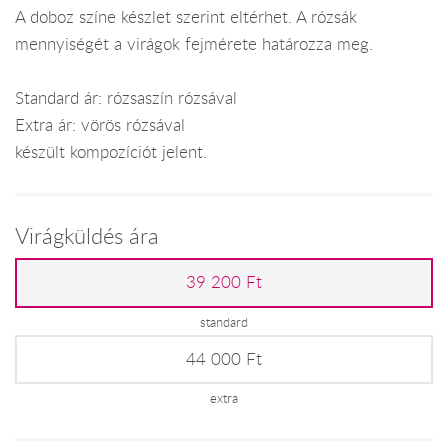
A doboz színe készlet szerint eltérhet. A rózsák
mennyiségét a virágok fejmérete határozza meg.
Standard ár: rózsaszín rózsával
Extra ár: vörös rózsával
készült kompozíciót jelent.
Virágküldés ára
39 200 Ft
standard
44 000 Ft
extra