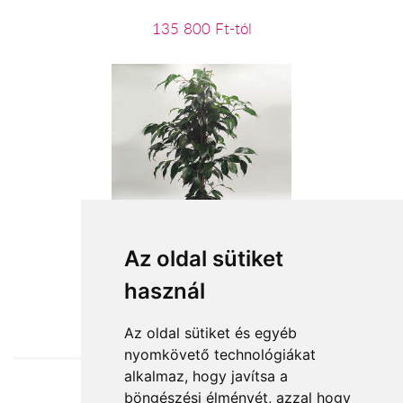
135 800 Ft-tól
Ficus
Az oldal sütiket
használ
12 960 Ft-tól
Az oldal sütiket és egyéb
nyomkövető technológiákat
alkalmaz, hogy javítsa a
böngészési élményét, azzal hogy