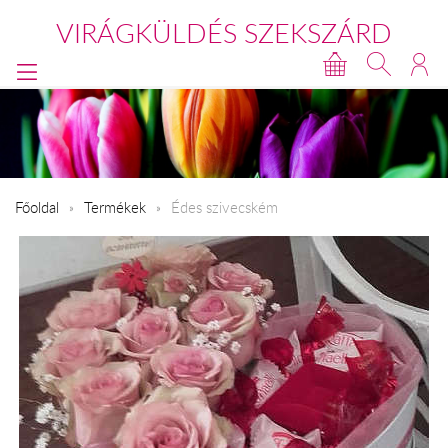
VIRÁGKÜLDÉS SZEKSZÁRD
Főoldal
Termékek
Édes szivecském