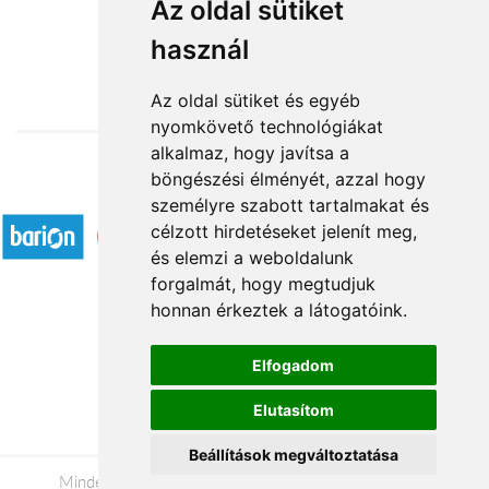
Szálas virágok: vörös rózsa
Az oldal sütiket
használ
4 080 Ft-tól
Az oldal sütiket és egyéb
nyomkövető technológiákat
alkalmaz, hogy javítsa a
böngészési élményét, azzal hogy
Elfogadott fizetési módok
személyre szabott tartalmakat és
célzott hirdetéseket jelenít meg,
és elemzi a weboldalunk
forgalmát, hogy megtudjuk
honnan érkeztek a látogatóink.
Á.SZ.F.
Elfogadom
Impresszum
Elutasítom
Adatkezelési tájékoztató
Beállítások megváltoztatása
Minden jog fenntartva © 2026 |
+36 20 488-8362
|