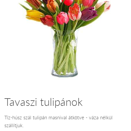
Tavaszi tulipánok
Tíz-húsz szál tulipán masnival átkötve - váza nélkül
szállítjuk.