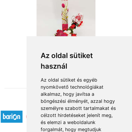
Szíves virágeső
Az oldal sütiket
használ
14 400 Ft-tól
Az oldal sütiket és egyéb
nyomkövető technológiákat
alkalmaz, hogy javítsa a
böngészési élményét, azzal hogy
Elfogadott fizetési módok
személyre szabott tartalmakat és
célzott hirdetéseket jelenít meg,
és elemzi a weboldalunk
forgalmát, hogy megtudjuk