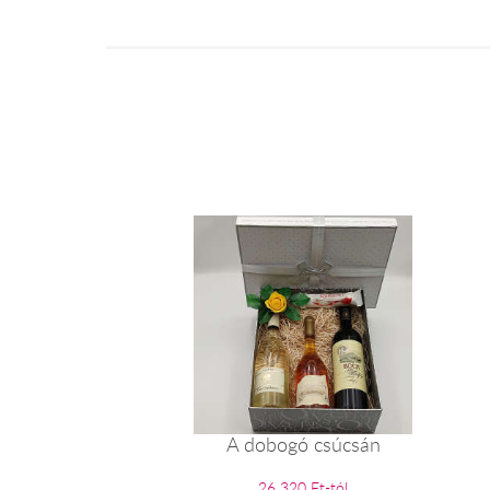
A dobogó csúcsán
26 320 Ft-tól