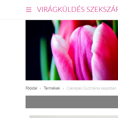
VIRÁGKÜLDÉS SZEKSZÁ
Főoldal
Termékek
Cserepes Guzmánia kaspóban