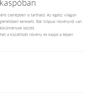
 kaspóban
ént cserépben is tartható. Az egész világon
lehetősen keresett. Bár trópusi növényről van
 körülmények között.
et a kiszállított növény és kaspó a képen