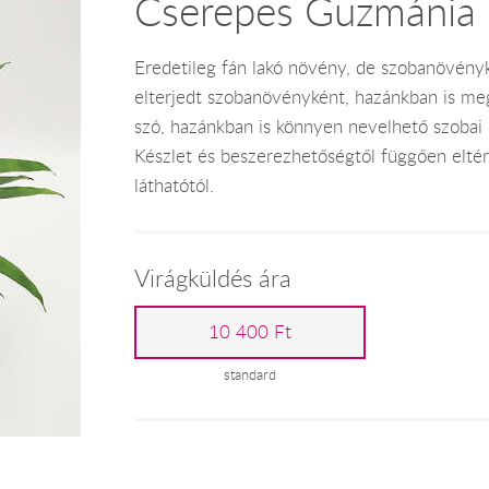
Cserepes Guzmánia
Eredetileg fán lakó növény, de szobanövényk
elterjedt szobanövényként, hazánkban is meg
szó, hazánkban is könnyen nevelhető szobai
Készlet és beszerezhetőségtől függően eltérh
láthatótól.
Virágküldés ára
10 400 Ft
standard