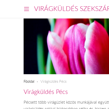
VIRÁGKÜLDÉS SZEKSZÁ
Főoldal
Virágküldés Pécs
Virágküldés Pécs
Pécsett több virágüzlet közös munkájával együt
virágküldés sokkal biztosabban célba ér, hiszen