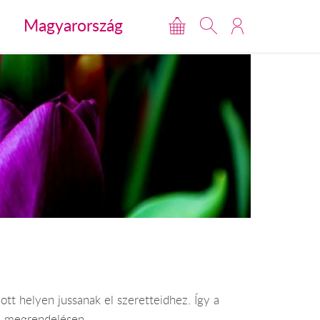
Magyarország
tt helyen jussanak el szeretteidhez. Így a
en megrendelésen.