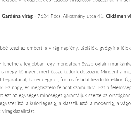
Gardéna virág
Ciklámen v
1
- 7624 Pécs, Alkotmány utca 41.
bé teszi az embert: a virág napfény, táplálék, gyógyír a lélek
y lehetne a legjobban, egy mondatban összefoglalni munkánk
is megy könnyen, mert össze tudunk dolgozni. Mindent a meg
bejáratánál, hanem egy új, fontos feladat kezdődik ekkor. Úgy
k. Ez nagy, és megtisztelő feladat számunkra. Ezt a felelősség
ént ezt az egységes minőséget garantáljuk szerte az országban
yszerűtől a különlegesig, a klasszikustól a modernig, a vágot
virágkiszállítást.