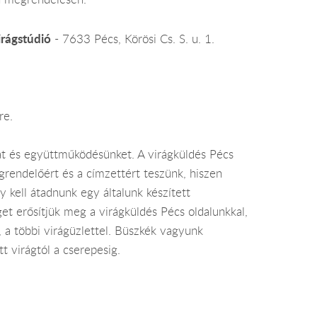
irágstúdió
- 7633 Pécs, Körösi Cs. S. u. 1.
re.
at és együttműködésünket. A virágküldés Pécs
rendelőért és a címzettért teszünk, hiszen
 kell átadnunk egy általunk készített
et erősítjük meg a virágküldés Pécs oldalunkkal,
, a többi virágüzlettel. Büszkék vagyunk
t virágtól a cserepesig.