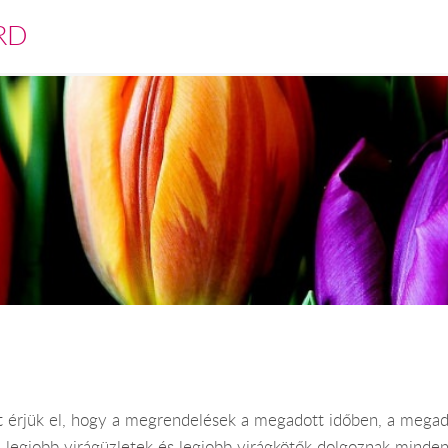
RD
t érjük el, hogy a megrendelések a megadott időben, a megado
 a legjobb virágüzletek és legjobb virágkötők dolgoznak mind