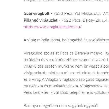
Gabi virágbolt
- 7633 Pécs, Ybl Miklós utca 7/
Pillangó virágüzlet
- 7622 Pécs, Bajcsy-Zs. u.4.
https://www.viragkuldespecs.hu/
A virág mindig jobbá, boldogabbá és segítőkészeb
Virágküldő szolgálat Pécs és Baranya megye. Íg
területén és vonzáskörzetében számunkra azért 
virágküldés esetén munkánk nem ér véget a bolt 
virágcsokrot, mintha a mi szeretteinknek tennén
és a Virág A Világba virágküldő szolgálat tagjak
munkánkra és munkatársainkra. Virágcsokrok az eg
Pécs területén kívül több településre is vállalunk 
Baranya megyében nem vagyunk egyedül: