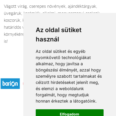
Vágott virág, cserepes növények, ajándéktárgyak,
üvegáruk, kerámiák, alkalmi, menyasszonyi csokrok,
koszorúk, kegyeleti készítmények nagy választékban,
határidős vállalással. Virág küldés Zalaegerszegre,
Az oldal sütiket
környékére és az ország egész területére, sőt külföldre
használ
is!
Az oldal sütiket és egyéb
nyomkövető technológiákat
alkalmaz, hogy javítsa a
böngészési élményét, azzal hogy
Elfogadott fizetési módok
személyre szabott tartalmakat és
célzott hirdetéseket jelenít meg,
és elemzi a weboldalunk
forgalmát, hogy megtudjuk
honnan érkeztek a látogatóink.
Á.SZ.F.
Elfogadom