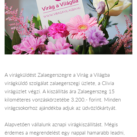
A virágküldést Zalaegerszegre a Virág a Világba
virágküldő szolgálat zalaegerszegi üzlete, a Clivia
virágüzlet végzi. A kiszállítás ára Zalaegerszeg 15
kilométeres vonzáskörzetébe 3.200.- forint. Minden
virágcsokorhoz ajándékba adjuk az üdvözlőkártyát.
Alapvetően vállalunk aznapi virágkiszállítást. Mégis
érdemes a megrendelést egy nappal hamarabb leadni,