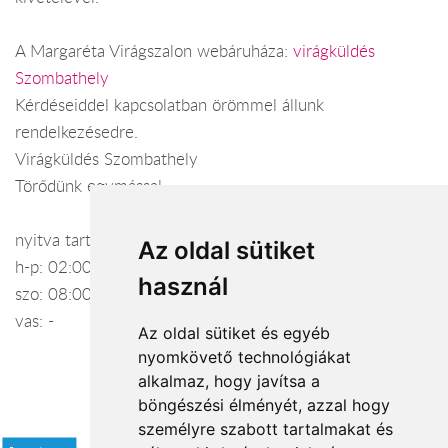
A Margaréta Virágszalon webáruháza:
virágküldés
Szombathely
Kérdéseiddel kapcsolatban örömmel állunk
rendelkezésedre.
Virágküldés Szombathely
Törődünk egymással
nyitva tartás:
Az oldal sütiket
h-p: 02:00-18:00
használ
szo: 08:00-13:00
vas: -
Az oldal sütiket és egyéb
nyomkövető technológiákat
alkalmaz, hogy javítsa a
böngészési élményét, azzal hogy
Elfogadott fizetési módok
személyre szabott tartalmakat és