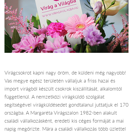
Virágcsokrot kapni nagy öröm, de küldeni még nagyobb!
Vas megye egész területén vállaljuk a friss hazai és
import virágból készült csokrok kiszállítását, alkalomtól
függetlenül. A nemzetközi virágküldő szolgálat
segítségével virágküldésedet gondtalanul juttatjuk el 170
országba. A Margaréta Virágszalon 1982-ben alakult
családi vállalkozásként, eredeti kis céges formáját a mai
napig megőrizte. Mára a családi vállalkozás több üzlettel