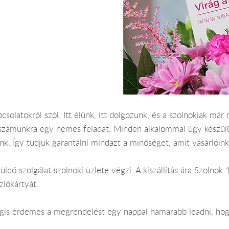
csolatokról szól. Itt élünk, itt dolgozunk, és a szolnokiak m
 számunkra egy nemes feladat. Minden alkalommal úgy készül
k. Így tudjuk garantálni mindazt a minőséget, amit vásárlóink
üldő szolgálat szolnoki üzlete végzi. A kiszállítás ára Szolno
lőkártyát.
Mégis érdemes a megrendelést egy nappal hamarabb leadni, hog