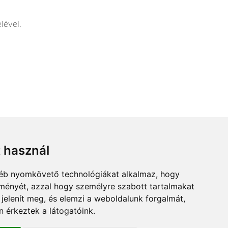
lével.
k között vásárlóink minden virággal kapcsolatos
t használ
gyéb nyomkövető technológiákat alkalmaz, hogy
lményét, azzal hogy személyre szabott tartalmakat
 jelenít meg, és elemzi a weboldalunk forgalmát,
 érkeztek a látogatóink.