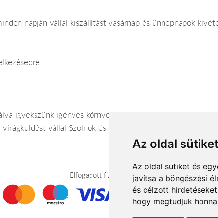
inden napján vállal kiszállítást vasárnap és ünnepnapok kivéte
elkezésedre.
nálva igyekszünk igényes környezetben, kényelmes körülménye
 virágküldést vállal Szolnok és környékén.
Az oldal sütike
Az oldal sütiket és e
Elfogadott fizetési módok
javítsa a böngészési é
és célzott hirdetéseket
hogy megtudjuk honnan