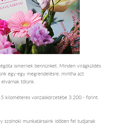
ár régóta ismernek bennünket. Minden virágküldés
ünk egy-egy megrendelésre, mintha azt
 elvárnak tőlünk.
k 15 kilométeres vonzáskörzetébe 3.200.- forint.
y szolnoki munkatársaink időben fel tudjanak