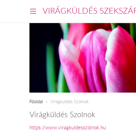
VIRÁGKÜLDÉS SZEKSZÁ
Főoldal
Virágküldés Szolnok
Virágküldés Szolnok
https://www.viragkuldesszolnok.hu