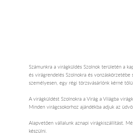
Számunkra a virágküldés Szolnok területén a kap
és virágrendelés Szolnokra és vonzáskörzetébe
személyesen, egy régi törzsvásárlónk kérné tőlün
A virágküldést Szolnokra a Virág a Világba virágk
Minden virágcsokorhoz ajándékba adjuk az üdvöz
Alapvetően vállalunk aznapi virágkiszállítást. 
készülni.