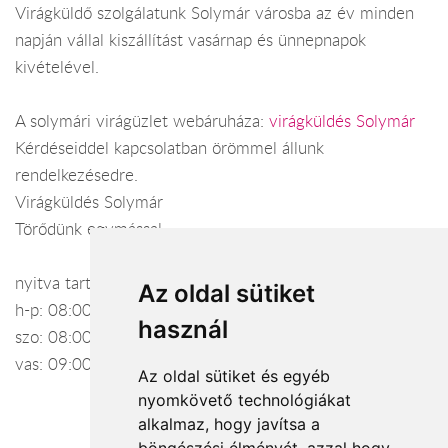
Virágküldő szolgálatunk Solymár városba az év minden
napján vállal kiszállítást vasárnap és ünnepnapok
kivételével.
A solymári virágüzlet webáruháza:
virágküldés Solymár
Kérdéseiddel kapcsolatban örömmel állunk
rendelkezésedre.
Virágküldés Solymár
Törődünk egymással
nyitva tartás:
Az oldal sütiket
h-p: 08:00-20:00
használ
szo: 08:00-20:00
vas: 09:00-16:00
Az oldal sütiket és egyéb
nyomkövető technológiákat
alkalmaz, hogy javítsa a