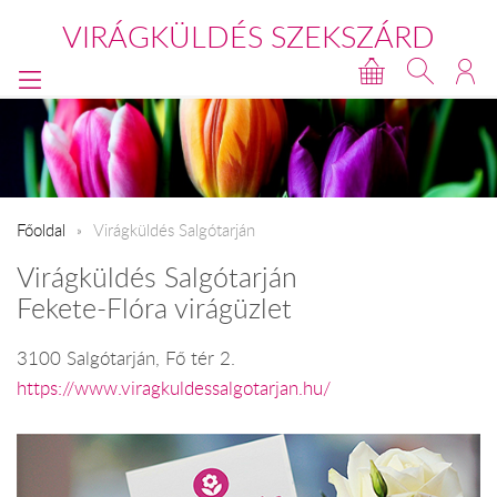
VIRÁGKÜLDÉS SZEKSZÁRD
Főoldal
Virágküldés Salgótarján
Virágküldés Salgótarján
Fekete-Flóra virágüzlet
3100 Salgótarján, Fő tér 2.
https://www.viragkuldessalgotarjan.hu/