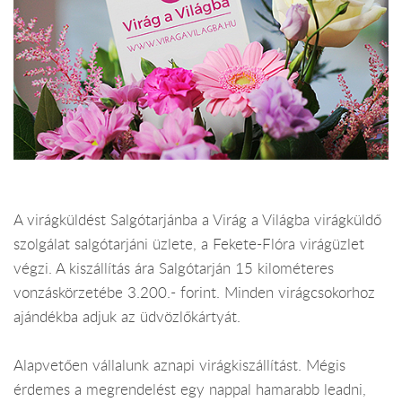
A virágküldést Salgótarjánba a Virág a Világba virágküldő
szolgálat salgótarjáni üzlete, a Fekete-Flóra virágüzlet
végzi. A kiszállítás ára Salgótarján 15 kilométeres
vonzáskörzetébe 3.200.- forint. Minden virágcsokorhoz
ajándékba adjuk az üdvözlőkártyát.
Alapvetően vállalunk aznapi virágkiszállítást. Mégis
érdemes a megrendelést egy nappal hamarabb leadni,