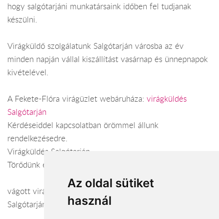
hogy salgótarjáni munkatársaink időben fel tudjanak
készülni.
Virágküldő szolgálatunk Salgótarján városba az év
minden napján vállal kiszállítást vasárnap és ünnepnapok
kivételével.
A Fekete-Flóra virágüzlet webáruháza:
virágküldés
Salgótarján
Kérdéseiddel kapcsolatban örömmel állunk
rendelkezésedre.
Virágküldés Salgótarján
Törődünk egymással
Az oldal sütiket
vágott virág, virág, csokrok, cserepes virág, virágküldés
használ
Salgótarján, koszorú,