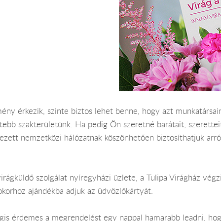
ny érkezik, szinte biztos lehet benne, hogy azt munkatársaink
ebb szakterületünk. Ha pedig Ön szeretné barátait, szerettei
vezett nemzetközi hálózatnak köszönhetően biztosíthatjuk arr
irágküldő szolgálat nyíregyházi üzlete, a Tulipa Virágház végz
okorhoz ajándékba adjuk az üdvözlőkártyát.
 Mégis érdemes a megrendelést egy nappal hamarabb leadni, ho