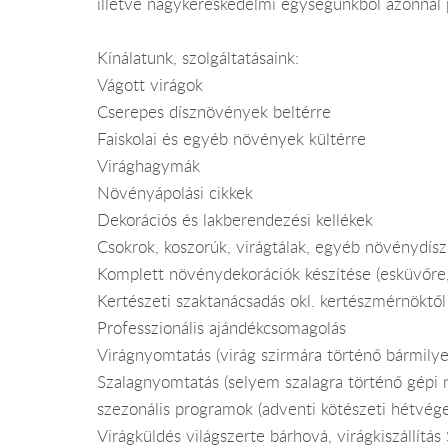
illetve nagykereskedelmi egységünkből azonnal 
Kínálatunk, szolgáltatásaink:
Vágott virágok
Cserepes dísznövények beltérre
Faiskolai és egyéb növények kültérre
Virághagymák
Növényápolási cikkek
Dekorációs és lakberendezési kellékek
Csokrok, koszorúk, virágtálak, egyéb növénydísz
Komplett növénydekorációk készítése (esküvőre
Kertészeti szaktanácsadás okl. kertészmérnöktől
Professzionális ajándékcsomagolás
Virágnyomtatás (virág szirmára történő bármilye
Szalagnyomtatás (selyem szalagra történő gépi 
szezonális programok (adventi kötészeti hétvég
Virágküldés világszerte bárhová, virágkiszállít