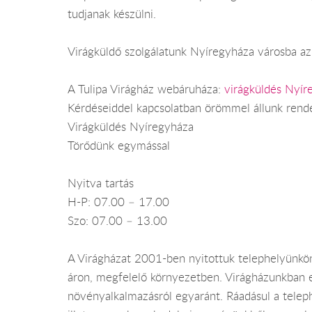
tudjanak készülni.
Virágküldő szolgálatunk Nyíregyháza városba az 
A Tulipa Virágház webáruháza:
virágküldés Nyír
Kérdéseiddel kapcsolatban örömmel állunk rend
Virágküldés Nyíregyháza
Törődünk egymással
Nyitva tartás
H-P: 07.00 – 17.00
Szo: 07.00 – 13.00
A Virágházat 2001-ben nyitottuk telephelyünkön 
áron, megfelelő környezetben. Virágházunkban eg
növényalkalmazásról egyaránt. Ráadásul a teleph