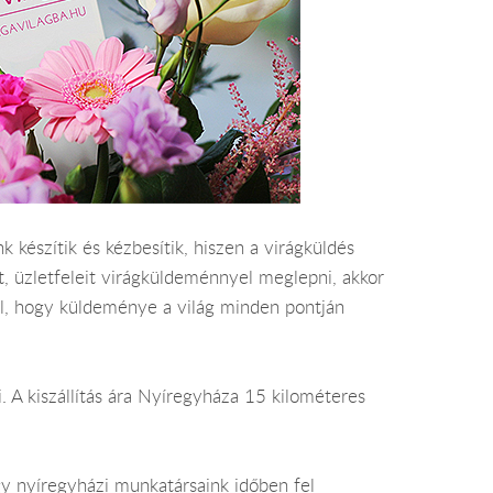
 készítik és kézbesítik, hiszen a virágküldés
t, üzletfeleit virágküldeménnyel meglepni, akkor
ól, hogy küldeménye a világ minden pontján
i. A kiszállítás ára Nyíregyháza 15 kilométeres
gy nyíregyházi munkatársaink időben fel