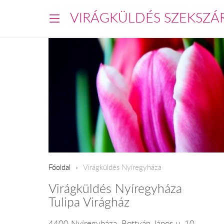
VIRÁGKÜLDÉS SZEKSZÁ
Főoldal
Virágküldés Nyíregyháza
Virágküldés Nyíregyháza
Tulipa Virágház
4400 Nyíregyháza, Bottyán János u. 10