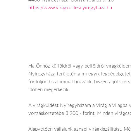
https://www.viragkuldesnyiregyhaza.hu
Ha Önhöz külföldről vagy belföldről virágküldemé
Nyíregyháza területén a mi egyik legdédelgetett
forduljon bizalommal hozzánk, hiszen a jól szer
időben megérkezik.
A virágküldést Nyíregyházára a Virág a Világba v
vonzáskörzetébe 3.200.- forint. Minden virágcs
Alapvetően vállalunk aznapi virágkiszállítást.