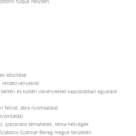
pótolni tudjuk helyben.
ek készítése
, rendezvényekre)
 beltéri és kültéri növényekkel kapcsolatban egyaránt
n felirat, ábra nyomtatása)
nyomtatás)
e), szezonális témahetek, téma-hétvégék
ás Szabolcs-Szatmár-Bereg megye területén