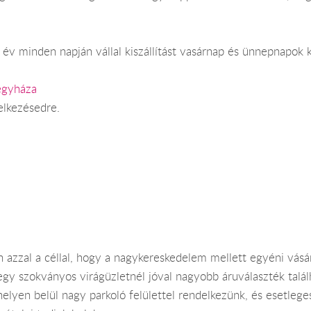
év minden napján vállal kiszállítást vasárnap és ünnepnapok k
egyháza
elkezésedre.
azzal a céllal, hogy a nagykereskedelem mellett egyéni vásár
y szokványos virágüzletnél jóval nagyobb áruválaszték találh
elyen belül nagy parkoló felülettel rendelkezünk, és esetleg