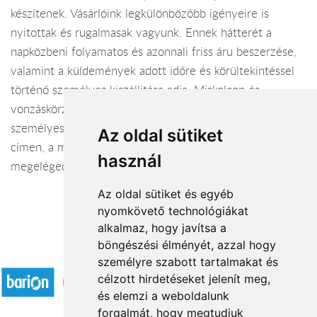
készítenek. Vásárlóink legkülönbözőbb igényeire is
nyitottak és rugalmasak vagyunk. Ennek hátterét a
napközbeni folyamatos és azonnali friss áru beszerzése,
valamint a küldemények adott időre és körültekintéssel
történő személyes kiszállítása adja. Miskolcon és
vonzáskörzetében a küldeményeket fiammal közösen,
személyesen kézbesítjük, vagy helyezzük el a megadott
Az oldal sütiket
címen, a megbízóink által kívánt módon a biztos siker és
használ
megelégedettség érdekében.
Az oldal sütiket és egyéb
nyomkövető technológiákat
alkalmaz, hogy javítsa a
böngészési élményét, azzal hogy
Elfogadott fizetési módok
személyre szabott tartalmakat és
célzott hirdetéseket jelenít meg,
és elemzi a weboldalunk
forgalmát, hogy megtudjuk