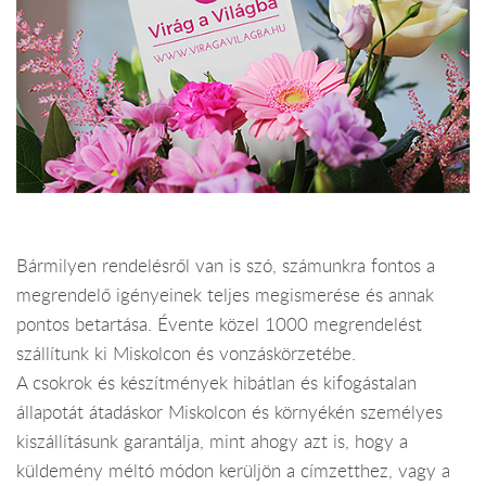
Bármilyen rendelésről van is szó, számunkra fontos a
megrendelő igényeinek teljes megismerése és annak
pontos betartása. Évente közel 1000 megrendelést
szállítunk ki Miskolcon és vonzáskörzetébe.
A csokrok és készítmények hibátlan és kifogástalan
állapotát átadáskor Miskolcon és környékén személyes
kiszállításunk garantálja, mint ahogy azt is, hogy a
küldemény méltó módon kerüljön a címzetthez, vagy a