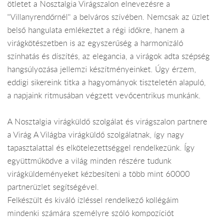
ötletet a Nosztalgia Virágszalon elnevezésre a
"Villanyrendőrnél" a belváros szívében. Nemcsak az üzlet
belső hangulata emlékeztet a régi időkre, hanem a
virágkötészetben is az egyszerűség a harmonizáló
színhatás és díszítés, az elegancia, a virágok adta szépség
hangsúlyozása jellemzi készítményeinket. Úgy érzem,
eddigi sikereink titka a hagyományok tiszteletén alapuló,
a napjaink ritmusában végzett vevőcentrikus munkánk.
A Nosztalgia virágküldő szolgálat és virágszalon partnere
a Virág A Világba virágküldő szolgálatnak, így nagy
tapasztalattal és elkötelezettséggel rendelkezünk. Így
együttműködve a világ minden részére tudunk
virágküldeményeket kézbesíteni a több mint 60000
partnerüzlet segítségével.
Felkészült és kiváló ízléssel rendelkező kollégáim
mindenki számára személyre szóló kompozíciót