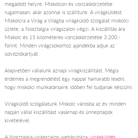
megadott helyre. Miskolcon és vonzáskörzetébe
rugalmasan, akár azonnal is szállítunk. A virágküldést
Miskolcra a Virág a Világba virágküldő szolgálat miskolci
üzlete, a Nosztalgia virágszalon végzi. A kiszállítás ára
Miskolc és 15 kilométeres vonzáskörzetébe 3.200.-
forint. Minden virágcsokorhoz ajándékba adjuk az
üdvözlőkártyát.
Alapvetően vállalunk aznapi virágkiszállítást. Mégis
érdemes a megrendelést egy nappal hamarabb leadni,
hogy miskolci munkatársaink időben fel tudjanak készülni.
Virágküldő szolgálatunk Miskolc városba az év minden
napján vállal kiszállítást vasárnap és ünnepnapok
kivételével.
A Nosztalgia virágszalon webáruháza:
virágküldés