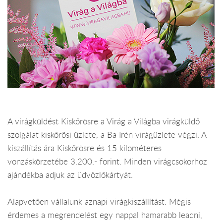
A virágküldést Kiskőrösre a Virág a Világba virágküldő
szolgálat kiskőrösi üzlete, a Ba Irén virágüzlete végzi. A
kiszállítás ára Kiskőrösre és 15 kilométeres
vonzáskörzetébe 3.200.- forint. Minden virágcsokorhoz
ajándékba adjuk az üdvözlőkártyát.
Alapvetően vállalunk aznapi virágkiszállítást. Mégis
érdemes a megrendelést egy nappal hamarabb leadni,