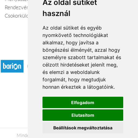
Az oldal sütiket
Rendezvények Dekorálása, Kegyeleti Díszek, Koszorú,
használ
Csokorküldés
Az oldal sütiket és egyéb
nyomkövető technológiákat
alkalmaz, hogy javítsa a
böngészési élményét, azzal hogy
Elfogadott fizetési módok
személyre szabott tartalmakat és
célzott hirdetéseket jelenít meg,
és elemzi a weboldalunk
forgalmát, hogy megtudjuk
honnan érkeztek a látogatóink.
Á.SZ.F.
Elfogadom
Impresszum
Elutasítom
Adatkezelési tájékoztató
Beállítások megváltoztatása
Minden jog fenntartva © 2026 |
+36 20 488-8362
|