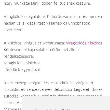
hogy munkatársaink időben fel tudjanak készülni.
Virágküldő szolgálatunk Kiskőrös városba az év minden
napján vállal kiszállítást vasárnap és ünnepnapok
kivételével.
A kiskőrösi virágüzlet webáruháza:
virágküldés Kiskőrös
Kérdéseiddel kapcsolatban örömmel állunk
rendelkezésedre.
Virágküldés Kiskőrös
Törődünk egymással
tevékenység: virágküldés, csokorküldés, virágüzlet,
asztaldíszek, rendezvények dekorálása, kegyeleti díszek,
autódísz, koszorúk, virágfutár, dekoráció, menyasszonyi
csokor, Asztaldíszek, Dekoráció, Virágküldés,
Menyasszonyi csokor, Autódísz, Virágfutár,