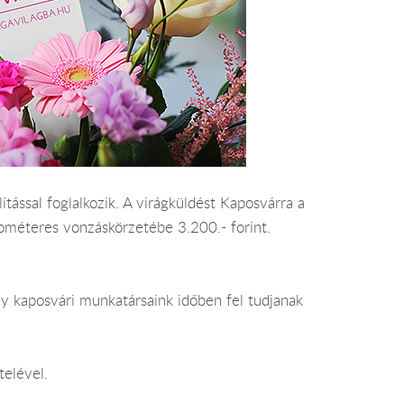
tással foglalkozik. A virágküldést Kaposvárra a
kilométeres vonzáskörzetébe 3.200.- forint.
y kaposvári munkatársaink időben fel tudjanak
telével.