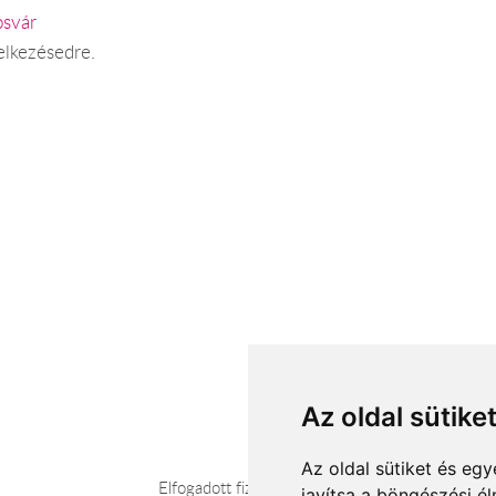
osvár
elkezésedre.
Az oldal sütike
Az oldal sütiket és e
Elfogadott fizetési módok
javítsa a böngészési é