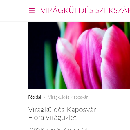
VIRÁGKÜLDÉS SZEKSZÁ
Főoldal
Virágküldés Kaposvár
Virágküldés Kaposvár
Flóra virágüzlet
7400 Kaposvár, Zárda u. 14.