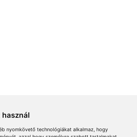
t használ
gyéb nyomkövető technológiákat alkalmaz, hogy
lményét, azzal hogy személyre szabott tartalmakat