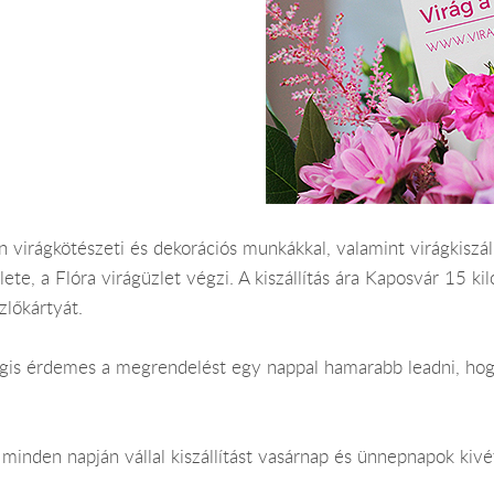
virágkötészeti és dekorációs munkákkal, valamint virágkiszállí
lete, a Flóra virágüzlet végzi. A kiszállítás ára Kaposvár 15 
lőkártyát.
Mégis érdemes a megrendelést egy nappal hamarabb leadni, hog
minden napján vállal kiszállítást vasárnap és ünnepnapok kivé