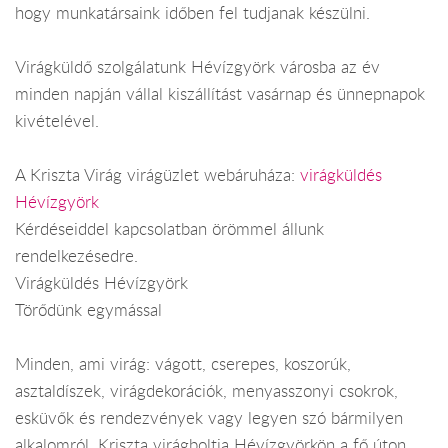
hogy munkatársaink időben fel tudjanak készülni.
Virágküldő szolgálatunk Hévízgyörk városba az év
minden napján vállal kiszállítást vasárnap és ünnepnapok
kivételével.
A Kriszta Virág virágüzlet webáruháza:
virágküldés
Hévízgyörk
Kérdéseiddel kapcsolatban örömmel állunk
rendelkezésedre.
Virágküldés Hévízgyörk
Törődünk egymással
Minden, ami virág: vágott, cserepes, koszorúk,
asztaldíszek, virágdekorációk, menyasszonyi csokrok,
esküvők és rendezvények vagy legyen szó bármilyen
alkalomról. Kriszta virágboltja Hévízgyörkön a fő úton