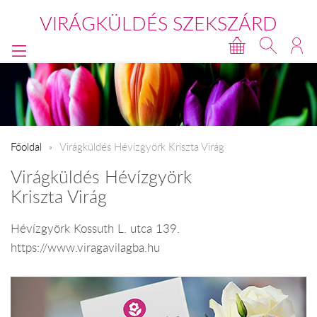
VIRÁGKÜLDÉS SZEKSZÁRD
Főoldal
Virágküldés Hévízgyörk Kriszta Virág
Virágküldés Hévízgyörk
Kriszta Virág
Hévízgyörk Kossuth L. utca 139.
https://www.viragavilagba.hu