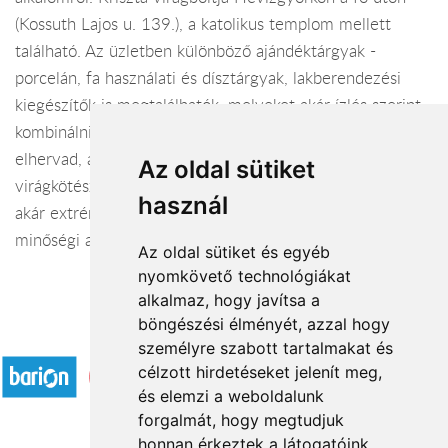
(Kossuth Lajos u. 139.), a katolikus templom mellett
található. Az üzletben különböző ajándéktárgyak -
porcelán, fa használati és dísztárgyak, lakberendezési
kiegészítők is megtalálhatók, melyeket akár ízlés szerint
kombinálni lehet virágokkal, így ha az élő dekoráció
elhervad, az ajándék megmarad. A hagyományos
Az oldal sütiket
virágkötészeti stílus mellett a fiatalosabb, modernebb
használ
akár extrém trendeket próbálom előnyben részesíteni,
minőségi alapanyagokból megfizethető áron.
Az oldal sütiket és egyéb
nyomkövető technológiákat
alkalmaz, hogy javítsa a
böngészési élményét, azzal hogy
Elfogadott fizetési módok
személyre szabott tartalmakat és
célzott hirdetéseket jelenít meg,
és elemzi a weboldalunk
forgalmát, hogy megtudjuk
honnan érkeztek a látogatóink.