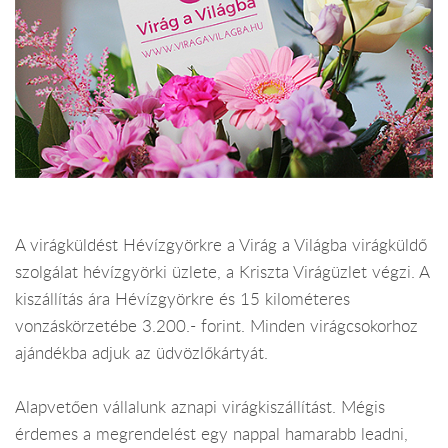
A virágküldést Hévízgyörkre a Virág a Világba virágküldő
szolgálat hévízgyörki üzlete, a Kriszta Virágüzlet végzi. A
kiszállítás ára Hévízgyörkre és 15 kilométeres
vonzáskörzetébe 3.200.- forint. Minden virágcsokorhoz
ajándékba adjuk az üdvözlőkártyát.
Alapvetően vállalunk aznapi virágkiszállítást. Mégis
érdemes a megrendelést egy nappal hamarabb leadni,