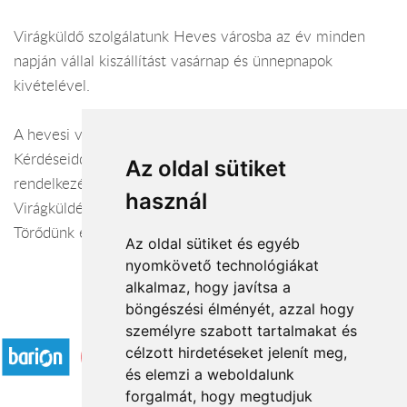
Virágküldő szolgálatunk Heves városba az év minden
napján vállal kiszállítást vasárnap és ünnepnapok
kivételével.
A hevesi virágüzlet webáruháza:
virágküldés Heves
Kérdéseiddel kapcsolatban örömmel állunk
Az oldal sütiket
rendelkezésedre.
használ
Virágküldés Heves
Törődünk egymással
Az oldal sütiket és egyéb
nyomkövető technológiákat
alkalmaz, hogy javítsa a
böngészési élményét, azzal hogy
Elfogadott fizetési módok
személyre szabott tartalmakat és
célzott hirdetéseket jelenít meg,
és elemzi a weboldalunk
forgalmát, hogy megtudjuk