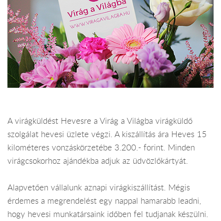
A virágküldést Hevesre a Virág a Világba virágküldő
szolgálat hevesi üzlete végzi. A kiszállítás ára Heves 15
kilométeres vonzáskörzetébe 3.200.- forint. Minden
virágcsokorhoz ajándékba adjuk az üdvözlőkártyát.
Alapvetően vállalunk aznapi virágkiszállítást. Mégis
érdemes a megrendelést egy nappal hamarabb leadni,
hogy hevesi munkatársaink időben fel tudjanak készülni.