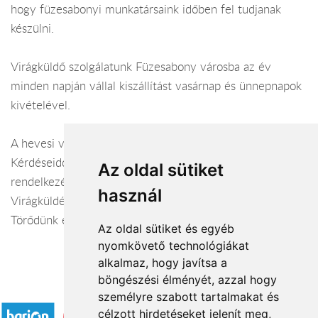
hogy füzesabonyi munkatársaink időben fel tudjanak
készülni.
Virágküldő szolgálatunk Füzesabony városba az év
minden napján vállal kiszállítást vasárnap és ünnepnapok
kivételével.
A hevesi virágüzlet webáruháza:
virágküldés Füzesabony
Kérdéseiddel kapcsolatban örömmel állunk
Az oldal sütiket
rendelkezésedre.
használ
Virágküldés Füzesabony
Törődünk egymással
Az oldal sütiket és egyéb
nyomkövető technológiákat
alkalmaz, hogy javítsa a
böngészési élményét, azzal hogy
Elfogadott fizetési módok
személyre szabott tartalmakat és
célzott hirdetéseket jelenít meg,