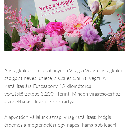
A virágküldést Füzesabonyra a Virág a Világba virágküldő
szolgálat hevesi üzlete, a Gál és Gál Bt. végzi. A
kiszállítás ára Füzesabony 15 kilométeres
vonzáskörzetébe 3.200.- forint. Minden virágcsokorhoz
ajándékba adjuk az üdvözlőkártyát.
Alapvetően vállalunk aznapi virágkiszállítást. Mégis
érdemes a megrendelést egy nappal hamarabb leadni,