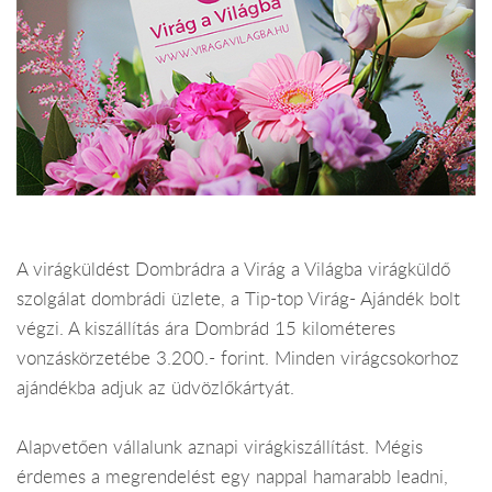
A virágküldést Dombrádra a Virág a Világba virágküldő
szolgálat dombrádi üzlete, a Tip-top Virág- Ajándék bolt
végzi. A kiszállítás ára Dombrád 15 kilométeres
vonzáskörzetébe 3.200.- forint. Minden virágcsokorhoz
ajándékba adjuk az üdvözlőkártyát.
Alapvetően vállalunk aznapi virágkiszállítást. Mégis
érdemes a megrendelést egy nappal hamarabb leadni,