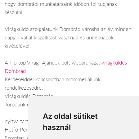
hogy dombrádi munkatársaink időben fel tudjanak
készülni.
Virágküldő szolgálatunk Dombrád városba az év minden
napján vállal kiszállítást vasárnap és ünnepnapok
kivételével.
A Tip-top Virág- Ajándék bolt webáruháza:
virágküldés
Dombrád
Kérdéseiddel kapcsolatban örömmel állunk
rendelkezésedre.
Virágküldés Dombrád
Törődünk egymással
Az oldal sütiket
nyitva tartás:
használ
Hétfő-Péntek: 7:30-17:00
Szombat: 8:00-12:00