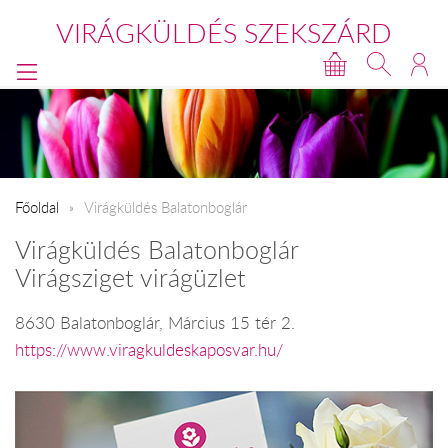
VIRÁGKÜLDÉS SZEKSZÁRD
Főoldal
Virágküldés Balatonboglár
Virágküldés Balatonboglár
Virágsziget virágüzlet
8630 Balatonboglár, Március 15 tér 2.
https://www.viragkuldeskaposvar.hu/