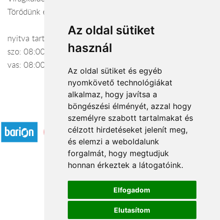
Törődünk egymással
Az oldal sütiket
nyitva tartás: h-p: 08:00-17:00
használ
szo: 08:00-14:00
vas: 08:00-12:00
Az oldal sütiket és egyéb
nyomkövető technológiákat
alkalmaz, hogy javítsa a
böngészési élményét, azzal hogy
Elfogadott fizetési módok
személyre szabott tartalmakat és
célzott hirdetéseket jelenít meg,
és elemzi a weboldalunk
forgalmát, hogy megtudjuk
honnan érkeztek a látogatóink.
Á.SZ.F.
Elfogadom
Impresszum
Elutasítom
Adatkezelési tájékoztató