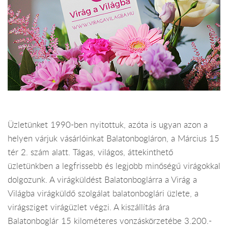
Üzletünket 1990-ben nyitottuk, azóta is ugyan azon a
helyen várjuk vásárlóinkat Balatonbogláron, a Március 15
tér 2. szám alatt. Tágas, világos, áttekinthető
üzletünkben a legfrissebb és legjobb minőségű virágokkal
dolgozunk. A virágküldést Balatonboglárra a Virág a
Világba virágküldő szolgálat balatonboglári üzlete, a
virágsziget virágüzlet végzi. A kiszállítás ára
Balatonboglár 15 kilométeres vonzáskörzetébe 3.200.-