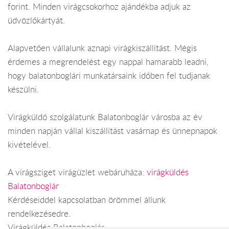
forint. Minden virágcsokorhoz ajándékba adjuk az
üdvözlőkártyát.
Alapvetően vállalunk aznapi virágkiszállítást. Mégis
érdemes a megrendelést egy nappal hamarabb leadni,
hogy balatonboglári munkatársaink időben fel tudjanak
készülni.
Virágküldő szolgálatunk Balatonboglár városba az év
minden napján vállal kiszállítást vasárnap és ünnepnapok
kivételével.
A virágsziget virágüzlet webáruháza:
virágküldés
Balatonboglár
Kérdéseiddel kapcsolatban örömmel állunk
rendelkezésedre.
Virágküldés Balatonboglár