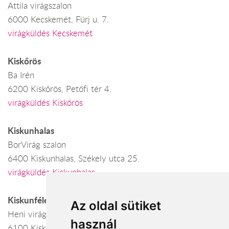
Attila virágszalon
6000 Kecskemét, Fürj u. 7.
virágküldés Kecskemét
Kiskőrös
Ba Irén
6200 Kiskőrös, Petőfi tér 4.
virágküldés Kiskőrös
Kiskunhalas
BorVirág szalon
6400 Kiskunhalas, Székely utca 25.
virágküldés Kiskunhalas
Kiskunfélegyháza
Az oldal sütiket
Heni virágszalon Kiskunfélegyháza TESCO
használ
6100 Kiskunfélegyháza, IX. körzet tanya 8.