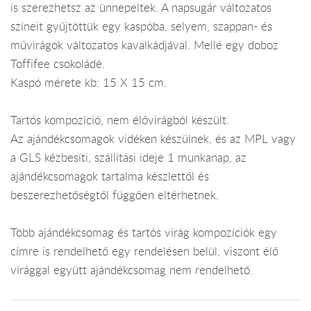
is szerezhetsz az ünnepeltek. A napsugár változatos
színeit gyűjtöttük egy kaspóba, selyem, szappan- és
művirágok változatos kavalkádjával. Mellé egy doboz
Toffifee csokoládé.
Kaspó mérete kb: 15 X 15 cm.
Tartós kompozíció, nem élővirágból készült.
Az ajándékcsomagok vidéken készülnek, és az MPL vagy
a GLS kézbesíti, szállítási ideje 1 munkanap, az
ajándékcsomagok tartalma készlettől és
beszerezhetőségtől függően eltérhetnek.
Több ajándékcsomag és tartós virág kompozíciók egy
címre is rendelhető egy rendelésen belül, viszont élő
virággal együtt ajándékcsomag nem rendelhető.