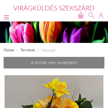
VIRÁGKÜLDÉS SZEKSZÁRD
Főoldal
Termékek
Napsugár
A termék nem rendelhető!