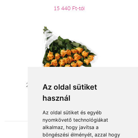
15 440 Ft-tól
20 szál narancssárga rózsa kötegben
Az oldal sütiket
használ
44 000 Ft-tól
Az oldal sütiket és egyéb
nyomkövető technológiákat
alkalmaz, hogy javítsa a
böngészési élményét, azzal hogy