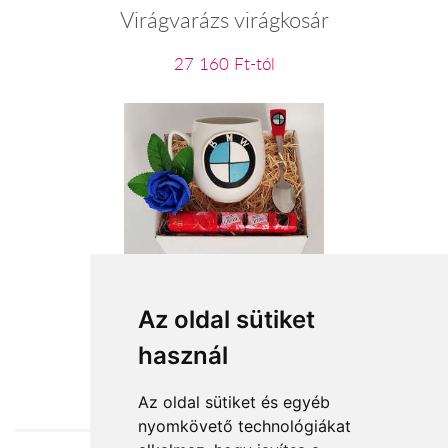
Virágvarázs virágkosár
27 160 Ft-tól
BMW fanoknak
Az oldal sütiket
használ
11 800 Ft-tól
Az oldal sütiket és egyéb
nyomkövető technológiákat