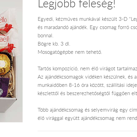
Legjobb feleség!
Egyedi, kézműves munkával készült 3-D "Legjo
és maradandó ajándék. Egy csomag forró cso
bonnal.
Bögre kb. 3 dl.
Mosogatógépbe nem tehető.
Tartós kompozíció, nem élő virágot tartalmaz
Az ajándékcsomagok vidéken készülnek, és 
munkaidőben 8-16 óra között, szállítási ide
készlettől és beszerezhetőségtől függően el
Több ajándékcsomag és selyemvirág egy címr
élő virággal együtt ajándékcsomag nem rend