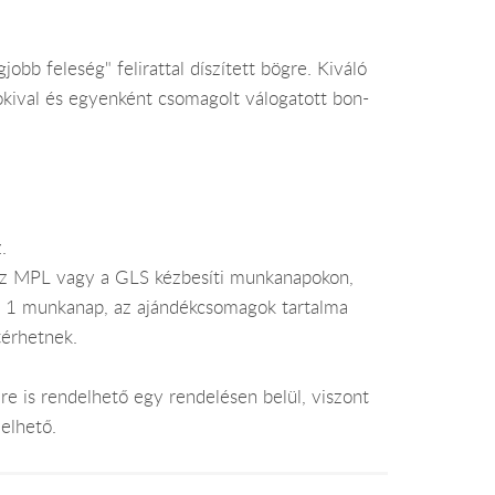
bb feleség" felirattal díszített bögre. Kiváló
kival és egyenként csomagolt válogatott bon-
.
az MPL vagy a GLS kézbesíti munkanapokon,
je 1 munkanap, az ajándékcsomagok tartalma
térhetnek.
e is rendelhető egy rendelésen belül, viszont
elhető.