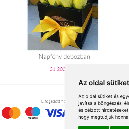
Napfény dobozban
31 200 Ft-tól
Az oldal sütike
Az oldal sütiket és e
Elfogadott fizetési módok
javítsa a böngészési é
és célzott hirdetéseket
hogy megtudjuk honnan