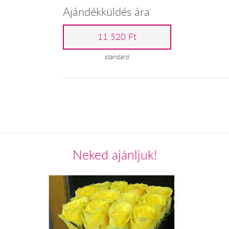
Ajándékküldés ára
11 520 Ft
standard
Neked ajánljuk!