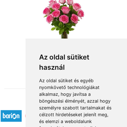
Szálas virágok: rózsaszín rózsa
Az oldal sütiket
használ
3 880 Ft-tól
Az oldal sütiket és egyéb
nyomkövető technológiákat
alkalmaz, hogy javítsa a
böngészési élményét, azzal hogy
Elfogadott fizetési módok
személyre szabott tartalmakat és
célzott hirdetéseket jelenít meg,
és elemzi a weboldalunk